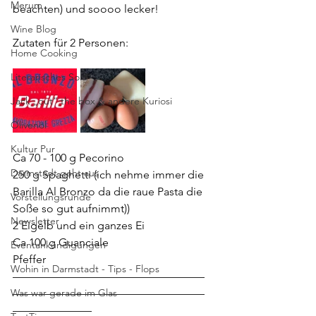
Merum
beachten) und soooo lecker!
Wine Blog
Zutaten für 2 Personen:
Home Cooking
Literarisches Solo
Jack „out“ the box & andere Kuriosi
Olivenöl
Kultur Pur
Ca 70 - 100 g Pecorino 
Darmstadt geht aus
250 g Spaghetti (ich nehme immer die 
Barilla Al Bronzo da die raue Pasta die 
Vorstellungsrunde
Soße so gut aufnimmt))
Newsletter
2 Eigelb und ein ganzes Ei 
Ca 100 g Guanciale
Eventankündigungen
Pfeffer
Wohin in Darmstadt - Tips - Flops
—————————————————
Was war gerade im Glas
—————————————————
———————