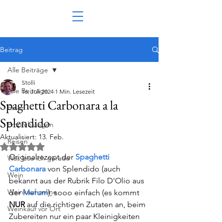
Beitrag
Alle Beiträge
Stolli
Alle Beiträge
16. Juli 2024
1 Min. Lesezeit
Spaghetti Carbonara a la
Essen
Splendido
Empfehlungen
Aktualisiert:
13. Feb.
Reisen
Mit NaN von 5 Sternen bewertet.
Originalrezept der 
Spaghetti 
Was lese ich gerade
Carbonara
 von Splendido (auch 
Wein
bekannt aus der Rubrik Filo D'Olio aus 
Weinkauf online
der 
Merum
), sooo einfach (es kommt 
NUR
 auf die richtigen Zutaten an, beim 
Weinkauf vor Ort
Zubereiten nur ein paar Kleinigkeiten 