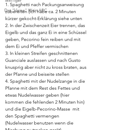
TextTiger
1. Spaghetti nach Packungsanweisung 
Das "kleine" Wein ABC...
zubereiten (ich habe ca. 2 Minuten 
kürzer gekocht-Erklärung siehe unten
2. In der Zwischenzeit Eier trennen, das 
Eigelb und das ganz Ei in eine Schüssel 
geben, Pecorino fein reiben und mit 
dem Ei und Pfeffer vermischen
3. In kleinen Streifen geschnittenen  
Guanciale auslassen und nach Gusto 
knusprig aber nicht zu kross braten, aus 
der Pfanne und beiseite stellen
4. Spaghetti mit der Nudelzange in die 
Pfanne mit dem Rest des Fettes und 
etwas Nudelwasser geben (hier 
kommen die fehlenden 2 Minuten hin) 
und die Eigelb-Pecorino-Masse  mit 
den Spaghetti vermengen
(Nudelwasser benutzen wenn die 
Mischung zu trocken gerät).