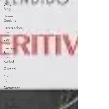
Wine
Blog
Home
Cooking
Literarisches
Solo
Jack
„out“
the box
&
andere
Kuriosi
Olivenöl
Kultur
Pur
Darmstadt
geht aus
Vorstellungsrunde
Newsletter