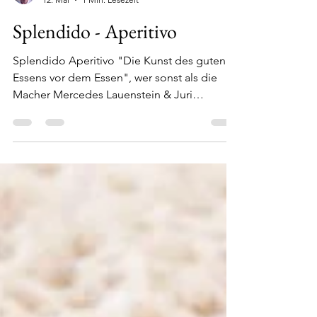
Stolli
12. Mai
1 Min. Lesezeit
Splendido - Aperitivo
Splendido Aperitivo "Die Kunst des guten
Essens vor dem Essen", wer sonst als die
Macher Mercedes Lauenstein & Juri
Gottschall von Splendido sollte über diese
tolle Errungenschaft der Italienischen
Lebensart schreiben. Aperitivo habe ich wie
viele in Italien kennengelernt und genieße es
auch regelmäßig zu Hause... ...das Buch ist
wunderschön mit tollen Bildern gestaltet
und gliedert sich über die Geschichte mit
den regionalen Unteschieden, den
Aperitive-Drinks, ob alkoholisch