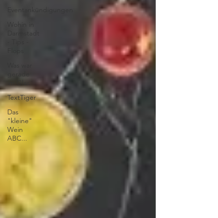
Eventankündigungen
Wohin in
Darmstadt
- Tips -
Flops
Was war
gerade
im Glas
TextTiger
Das
"kleine"
Wein
ABC...