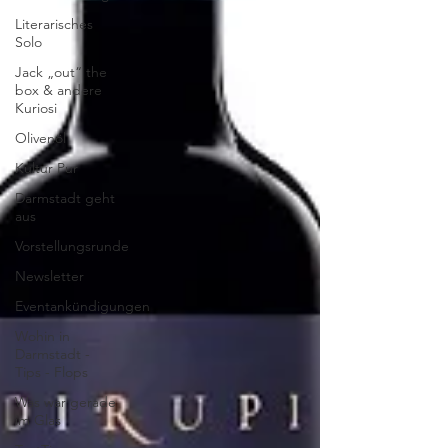
Literarisches
Solo
Jack „out“ the
box & andere
Kuriosi
Olivenöl
Kultur Pur
Darmstadt geht
aus
Vorstellungsrunde
Newsletter
Eventankündigungen
Wohin in
Darmstadt -
Tips - Flops
Was war gerade
im Glas