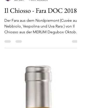
Stolli
26. Jan.
1 Min. Lesezeit
Il Chiosso - Fara DOC 2018
Der Fara aus dem Nordpiemont (Cuvée aus
Nebbiolo, Vespolina und Uva Rara ) von Il
Chiosso aus der MERUM Degubox Oktober
2024 bietet kräftige Tannine und Säure,
Sauerkirche, ist trinkig und lang, gestern gut
zu asiatischem Essen und über den Abend
hinweg.