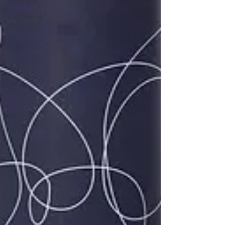
TextTiger
Das "kleine"
Wein ABC...