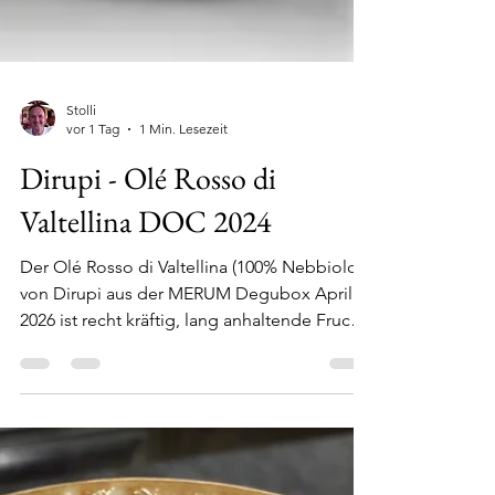
Stolli
vor 1 Tag
1 Min. Lesezeit
Dirupi - Olé Rosso di
Valtellina DOC 2024
Der Olé Rosso di Valtellina (100% Nebbiolo)
von Dirupi aus der MERUM Degubox April
2026 ist recht kräftig, lang anhaltende Frucht
zurückhaltende 13% Alkohol, Tannine und
Säure gut eingebunden, trinkig, passt sehr
gut zu kräftigen Gerichten und zum Genuss
über den Abend.