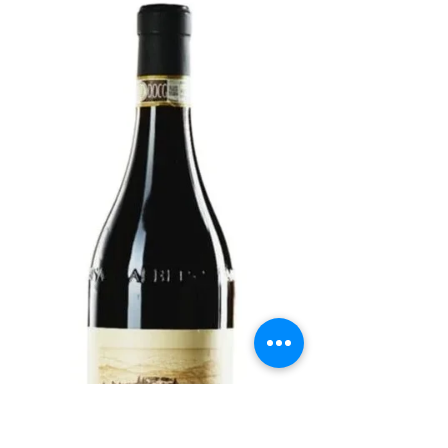
2020
Der Barbaresco von Bersano ist sehr lang,
würzig, Lakritz, gute Säure und etwas reifer
Pflaume, bestellt habe ich den Wein bei
Svinando.