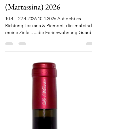
21. Apr.
9 Min. Lesezeit
Toskana (Panzano) - Piemont
(Martassina) 2026
10.4. - 22.4.2026 10.4.2026 Auf geht es
Richtung Toskana & Piemont, diesmal sind
meine Ziele... ...die Ferienwohnung Guardo
al Chianti, was soviel bedeutet wie: Ich
schaue auf den Chianti (bezieht sich auf die
Weingegend und den Wein - gefällt mir
schon mal), mitten in Panzano, Veronica,
mein Superhost kann leider nicht persönlich
vorbeikommen, sie hinterläßt den Schlüssel
in der Box an der Tür… ...sowie die Blockütte
Baita Panoramica Indipendente in
Martassina, Gemeinde