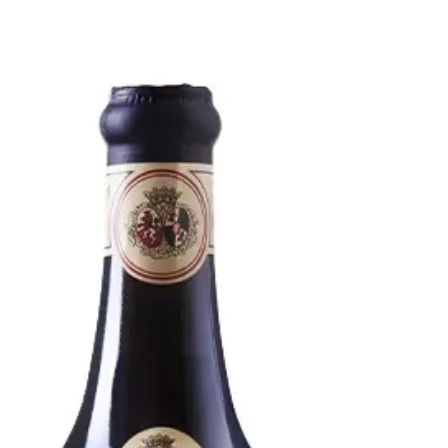
DOCG 2019
Der Barolo Costareto (100% Nebbiolo) von
Aresca ist wunderbar fruchtig, Veilchen, lang,
Säure und Tannine zurückhaltend, trotz 14,5%
Alkohol nicht zu schwer, gestern gut zu
asiatischem Essen und
Ciabatta/Tomaten/Salsicciaauflauf, bestellt
habe ich den Wein bei Svinando.