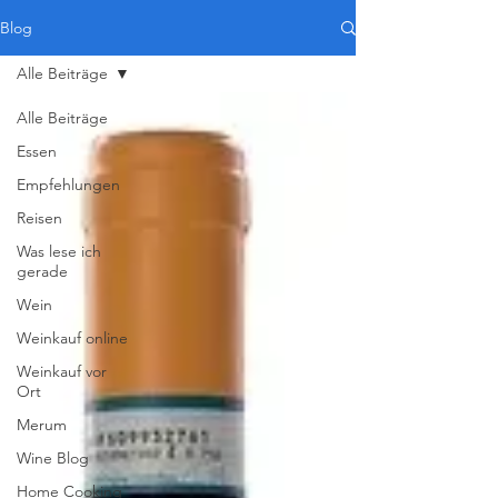
Blog
Alle Beiträge
Alle Beiträge
Essen
Empfehlungen
Reisen
Was lese ich
gerade
Wein
Weinkauf online
Weinkauf vor
Ort
Merum
Wine Blog
Home Cooking