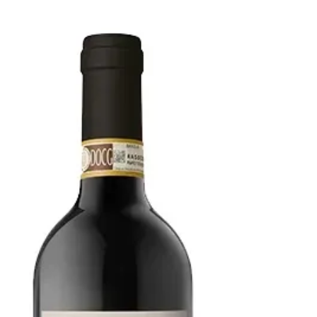
Der Barolo von Fratelli Revello hat eine
kräftige Säure, die 14,5% Alkohol sind gut
eingebunden, ebenso wie die Tannine, viel
Kirschfrucht zurückhaltend, sehr lang,
bestellt habe ich den Wein bei Babarolo.