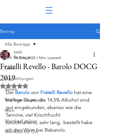
Beitrag
Alle Beiträge
Stolli
Alle Beiträge
15. Dez. 2025
1 Min. Lesezeit
Fratelli Revello - Barolo DOCG
Essen
2019
Empfehlungen
Mit NaN von 5 Sternen bewertet.
Reisen
Der 
Barolo
 von 
Fratelli Revello
 hat eine 
Was lese ich gerade
kräftige Säure, die 14,5% Alkohol sind 
gut eingebunden, ebenso wie die 
Wein
Tannine, viel Kirschfrucht 
Weinkauf online
zurückhaltend, sehr lang,  bestellt habe 
ich den Wein bei Babarolo.
Weinkauf vor Ort