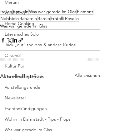
Merum
Italien
Rotwein
Was war gerade im Glas
Piemont
Wine Blog
Nebbiolo
Babarolo
Barolo
Fratelli Revello
Home Cooking
Was war gerade im Glas
Literarisches Solo
Jack „out“ the box & andere Kuriosi
Olivenöl
Kultur Pur
Alle ansehen
Aktuelle Beiträge
Darmstadt geht aus
Vorstellungsrunde
Newsletter
Eventankündigungen
Wohin in Darmstadt - Tips - Flops
Was war gerade im Glas