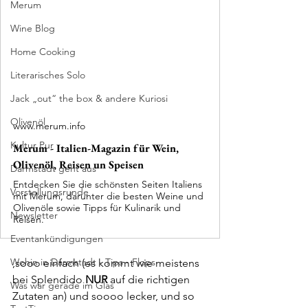
Merum
Wine Blog
Home Cooking
Literarisches Solo
Jack „out“ the box & andere Kuriosi
Olivenöl
www.merum.info
Kultur Pur
Merum - Italien-Magazin für Wein,
Olivenöl, Reisen un Speisen
Darmstadt geht aus
Entdecken Sie die schönsten Seiten Italiens
Vorstellungsrunde
mit Merum, darunter die besten Weine und
Olivenöle sowie Tipps für Kulinarik und
Newsletter
Reisen.
Eventankündigungen
Wohin in Darmstadt - Tips - Flops
,sooo einfach (es kommt wie meistens 
bei Splendido 
NUR
 auf die richtigen 
Was war gerade im Glas
Zutaten an) und soooo lecker, und so 