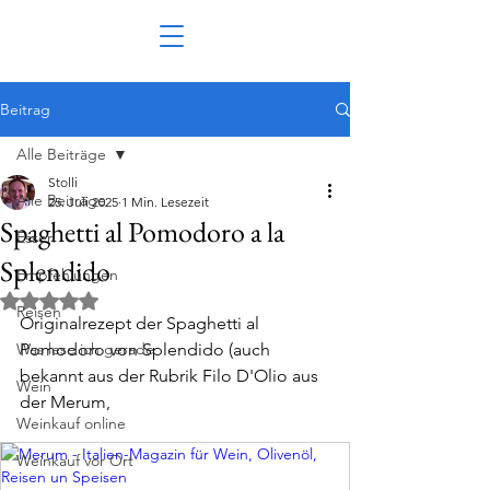
Beitrag
Alle Beiträge
Stolli
Alle Beiträge
25. Juli 2025
1 Min. Lesezeit
Spaghetti al Pomodoro a la
Essen
Splendido
Empfehlungen
Mit NaN von 5 Sternen bewertet.
Reisen
Originalrezept der Spaghetti al 
Was lese ich gerade
Pomodoro von Splendido (auch 
bekannt aus der Rubrik Filo D'Olio aus 
Wein
der Merum,
Weinkauf online
Weinkauf vor Ort