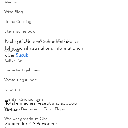
Merum
Wine Blog
Home Cooking
Literarisches Solo
Jack „out“ the box & andere Kuriosi
Nicht gerade eine Schönheit aber es 
lohnt sich ihr zu nähern, 
I
nformationen 
Olivenöl
über 
Sucuk
Kultur Pur
Darmstadt geht aus
Vorstellungsrunde
Newsletter
Eventankündigungen
Total einfaches Rezept und sooooo 
Wohin in Darmstadt - Tips - Flops
lecker.
Was war gerade im Glas
Zutaten für 2 -3 Personen: