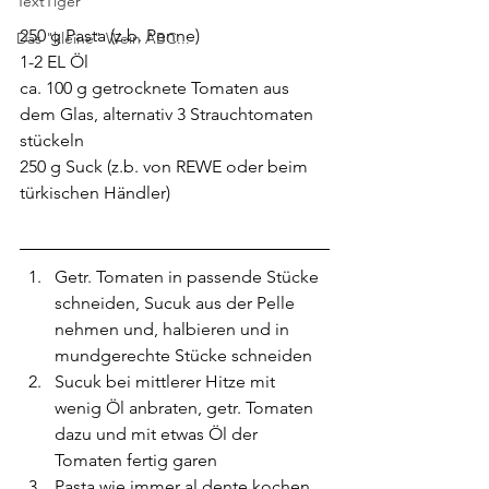
TextTiger
250 g Pasta (z.b. Penne)
Das "kleine" Wein ABC...
1-2 EL Öl
ca. 100 g getrocknete Tomaten aus 
dem Glas, alternativ 3 Strauchtomaten 
stückeln 
250 g Suck (z.b. von REWE oder beim 
türkischen Händler)
Getr. Tomaten in passende Stücke 
schneiden, Sucuk aus der Pelle 
nehmen und, halbieren und in 
mundgerechte Stücke schneiden
Sucuk bei mittlerer Hitze mit 
wenig Öl anbraten, getr. Tomaten 
dazu und mit etwas Öl der 
Tomaten fertig garen
Pasta wie immer al dente kochen 