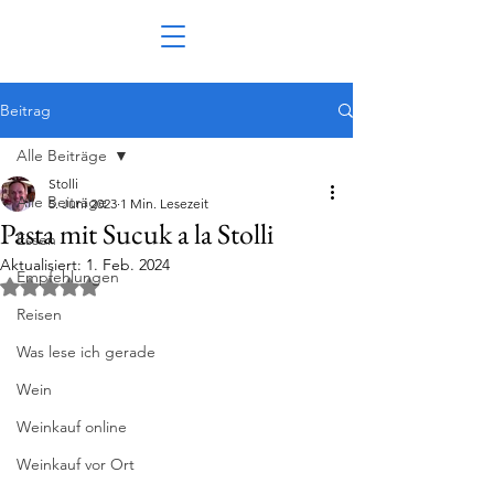
Beitrag
Alle Beiträge
Stolli
Alle Beiträge
5. Juni 2023
1 Min. Lesezeit
Pasta mit Sucuk a la Stolli
Essen
Aktualisiert:
1. Feb. 2024
Empfehlungen
Mit NaN von 5 Sternen bewertet.
Reisen
Was lese ich gerade
Wein
Weinkauf online
Weinkauf vor Ort