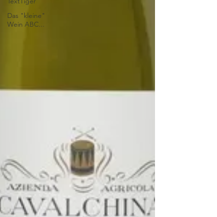
TextTiger
Das "kleine"
Wein ABC...