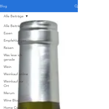
Blog
Alle Beiträge
Alle Beiträge
Essen
Empfehlungen
Reisen
Was lese ich
gerade
Wein
Weinkauf online
Weinkauf vor
Ort
Merum
Wine Blog
Home Cooking