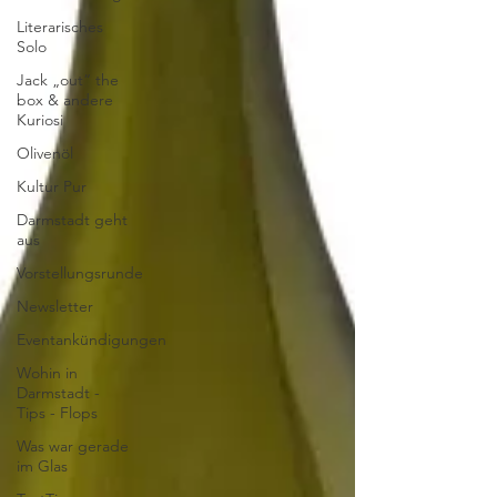
Literarisches
Solo
Jack „out“ the
box & andere
Kuriosi
Olivenöl
Kultur Pur
Darmstadt geht
aus
Vorstellungsrunde
Newsletter
Eventankündigungen
Wohin in
Darmstadt -
Tips - Flops
Was war gerade
im Glas