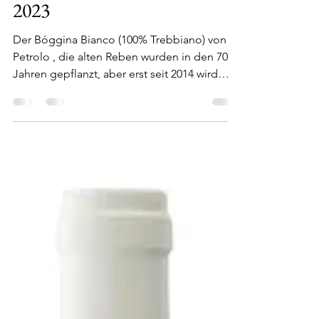
Stolli
26. Jan.
1 Min. Lesezeit
Petrolo - Bóggina Bianco Bio
2023
Der Bóggina Bianco (100% Trebbiano) von
Petrolo , die alten Reben wurden in den 70'er
Jahren gepflanzt, aber erst seit 2014 wird
dieser einzigartige Weißwein separat
ausgebaut, bestellt habe ich den Wein bei
Vipino . Kaum zu glauben, dass der Wein nur
13% Alkohol hat, am Tag 1 hat sich der Wein
noch nicht geöffnet, Hefenoten und Petrol
sind bei einer unglaublichen Länge und
Mineralität im Vordergrund. Tag 2 , die
Petrolnoten lassen deutlich nach, viel
Cremigkeit und Frucht