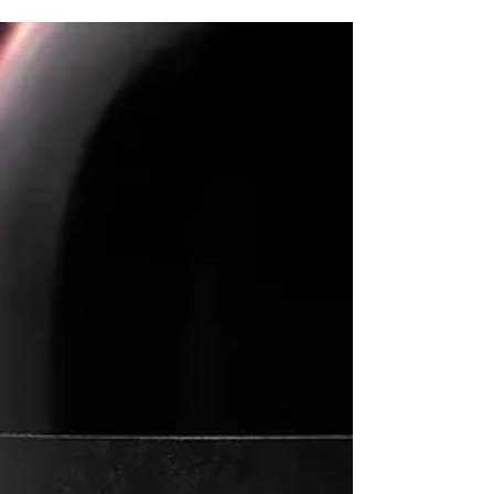
Annanas und Grapefruit, bestellt habe ich
den Wein bei Vipino.