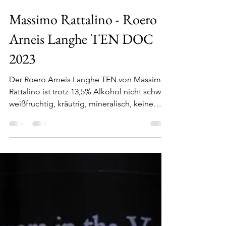
Stolli
26. Jan.
1 Min. Lesezeit
Massimo Rattalino - Roero
Arneis Langhe TEN DOC
2023
Der Roero Arneis Langhe TEN von Massimo
Rattalino ist trotz 13,5% Alkohol nicht schwer,
weißfruchtig, kräutrig, mineralisch, keine
Säure, gestern gut zur asiatischen Küche,
bestellt habe ich den Wein bei Vipino. I