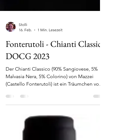
Stolli
16. Feb.
1 Min. Lesezeit
Fonterutoli - Chianti Classico
DOCG 2023
Der Chianti Classico (90% Sangiovese, 5%
Malvasia Nera, 5% Colorino) von Mazzei
(Castello Fonterutoli) ist ein Träumchen von
einem Classico mit viel frischer saftiger
dunkler Frucht, Veilchen, trinkig, lang mit gut
eingebundener Säure und Tanninen, sehr
gut zu kräftigen Gericht und über den