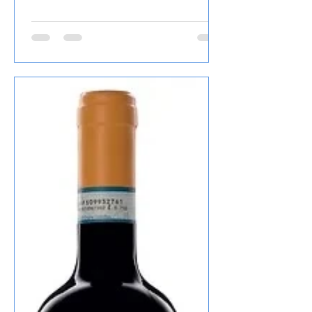
ist wunderbar mineralisch, zusätzlich
gelbe sowie Zitrusfrucht, lang, gekauft
habe ich den Wein bei Televino.