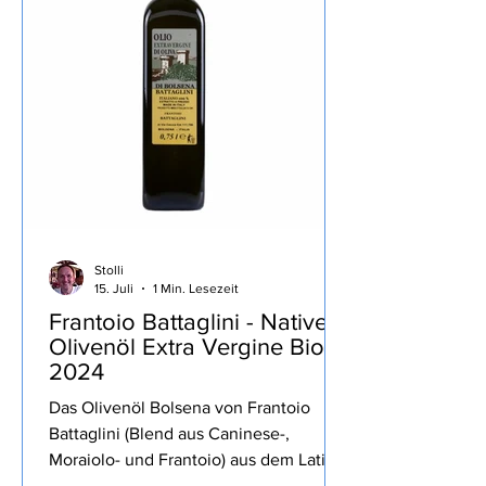
lasse ich wie üblich weg, ist in der
Rezension von Lovely Books enthalten,
mein Fazit: Ein echter Herbie, die
Stolli
15. Juli
1 Min. Lesezeit
Frantoio Battaglini - Natives
Olivenöl Extra Vergine Bio
2024
Das Olivenöl Bolsena von Frantoio
Battaglini (Blend aus Caninese-,