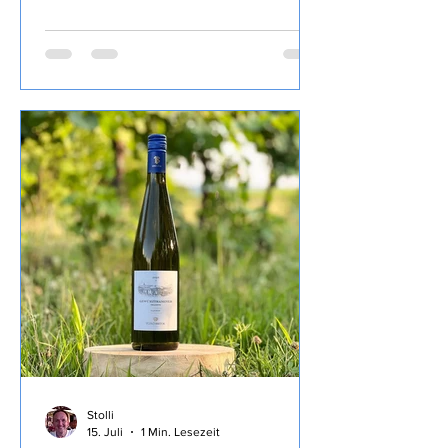
Moraiolo- und Frantoio) aus dem Latium
war Teil der MERUM Degubox März
2025 Auswahl der am besten
bewerteten italienischen Olivenöle von
der Herbsternte 2024 geschafft, dort
mit der zweithöchsten Bewertung von
2 Herzen ausgezeichnet. Ein fruchtiges
Öl, grasig, kräftige Schärfe und gute
Bitterkeit, recht dünnflüssig, wunderbar
auf´s Brot oder zu Gemüse und zum
intensivieren des Geschmackes wie
heute zur Bur