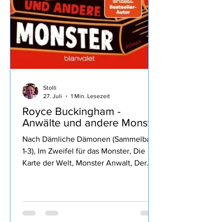
Stolli
27. Juli
1 Min. Lesezeit
Royce Buckingham -
Anwälte und andere Monster
Nach Dämliche Dämonen (Sammelband
1-3), Im Zweifel für das Monster, Die
Karte der Welt, Monster Anwalt, Der
Wille des Königs, Die rubinrote Königin,
Die Klinge des Waldes, und Die
glorreichen Sechs von Royce