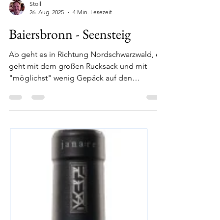
Stolli
26. Aug. 2025
4 Min. Lesezeit
Baiersbronn - Seensteig
Ab geht es in Richtung Nordschwarzwald, es
geht mit dem großen Rucksack und mit
"möglichst" wenig Gepäck auf den
Baiersbronner Seensteig auf 5 Etappen über
rund 90 Km und ca. 2.700 m hoch und auch
wieder runter... Übersichtskarte
Baiersbronner Seensteig 18.8.2025 - Etappe
1: Von Baiersbronn nach Mitteltal Der frühe
Vogel.... ...unser Ziel ist Baiersbronn wo die 1.
Etappe vom Seensteig nach Mitteltal über
14,6 KM sowie 420 hm beginnt und damit
meine erste Rucksacktour, welche