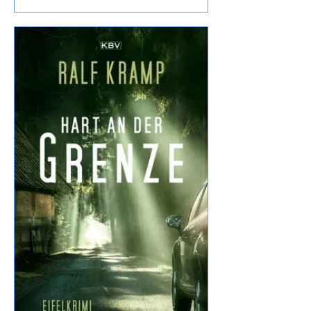
Buckingham ich mich für Anwälte und
andere Monster entschieden, den
Inhalt findet Ihr im o.a Link daher wie
üblich meine eigene Meinung: Fazit:
Nun, die vorigen Bände haben mir
besser gefallen, dass Dennis früh
sterben musste war ein
Wermutstropfen, war aber irgendwie ne