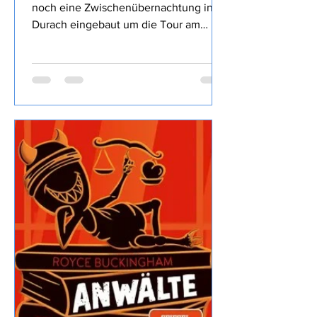
17.7. - 1.8.2026 17.7.2026 Wir haben
noch eine Zwischenübernachtung in
Durach eingebaut um die Tour am
nächsten Tag entspannter zu machen,
dass die Kampftrinker des Ortes den
Freitag Abend nutzen um bis 23:30 Uhr
lautstark die Nacht zum Tage machen
hätten wir nicht direkt erwartet,
Entspannung geht irgendwie anders.
18.7.2026 Auf geht es Richtung Brenta
Dolomiten, dass wir trotz
Zwischenstopp noch 8 Stunden bis
zum Ziel brauchen war doch
überraschend… ...wir machen mal
wieder