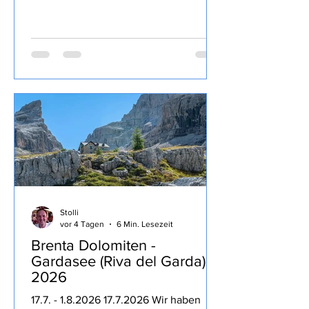
Degubox April 2026 ist recht kräftig,
lang anhaltende Frucht zurückhaltende
13% Alkohol, Tannine und Säure gut
eingebunden, trinkig, passt sehr gut zu
kräftigen Gerichten und zum Genuss
über den Abend.
Stolli
vor 4 Tagen
6 Min. Lesezeit
Brenta Dolomiten -
Gardasee (Riva del Garda)
2026