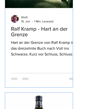
Stolli
15. Juli
1 Min. Lesezeit
Ralf Kramp - Hart an der
Grenze
Hart an der Grenze von Ralf Kramp ist
das dreizehnte Buch nach Voll ins
Schwarze, Kurz vor Schluss, Schluss mit
Lustig, So tot wie nie, Stimmen im
Wald, Blaues Blut, Mord und Totlach,
Ein Viertelpfund Mord, Ihr Mord,
Mylord, Mit 66 Jahren, da fängt das
Morden an, Starker Abgang, Mord After
Eight und Der neunte Tod, das ich von
diesem Autor gelesen habe , den Inhalt