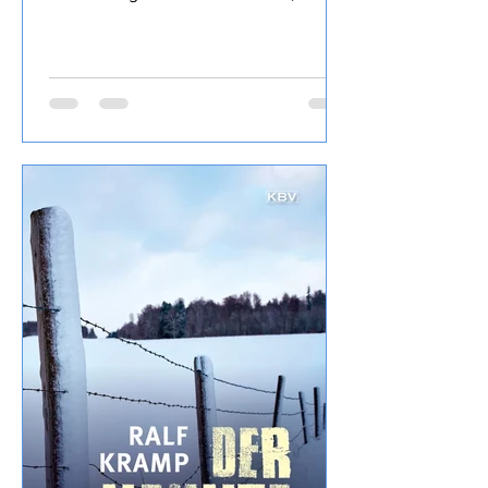
di Soave) von Corte Adami war Teil der
Merum Degubox Juni/Juli 2024, sehr
mineralisch, saftig, weißfruchtig,
leichte 12% Alkohol, trinkig mit
zurückhaltender Säure.