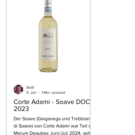
entsprechenden Kommentaren, ab
einem gewissen Punkt habe ich dann
das Buch nur noch überflogen,
wenigstens hat mich das Ratespiel des
Essen, das Meg
Stolli
11. Juli
1 Min. Lesezeit
Corte Adami - Soave DOC
2023
Der Soave (Garganega und Trebbiano