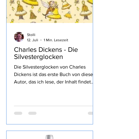
Stolli
12. Juli
1 Min. Lesezeit
Charles Dickens - Die
Silvesterglocken
Die Silvesterglocken von Charles
Dickens ist das erste Buch von diesem
Autor, das ich lese, der Inhalt findet
sich wie üblich im Link von Lovely
Books, mein Fazit: Nun, ich kannte
bisher nur die Weihnachtsgeschichte
die mir sehr gut gefallen hat, hier war
doch der Schreibstil sehr verwirrend mit
vielen negativen Protagonisten und