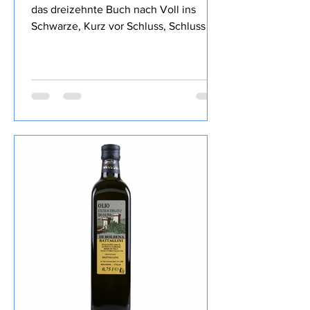
Hart an der Grenze von Ralf Kramp ist
das dreizehnte Buch nach Voll ins
Schwarze, Kurz vor Schluss, Schluss mit
Lustig, So tot wie nie, Stimmen im
Wald, Blaues Blut, Mord und Totlach,
Ein Viertelpfund Mord, Ihr Mord,
Mylord, Mit 66 Jahren, da fängt das
Morden an, Starker Abgang, Mord After
Eight und Der neunte Tod, das ich von
diesem Autor gelesen habe , den Inhalt
lasse ich wie üblich weg, ist in der
Rezension von Lovely Books enthalten,
mein Fazit: Ein echter Herbie, die