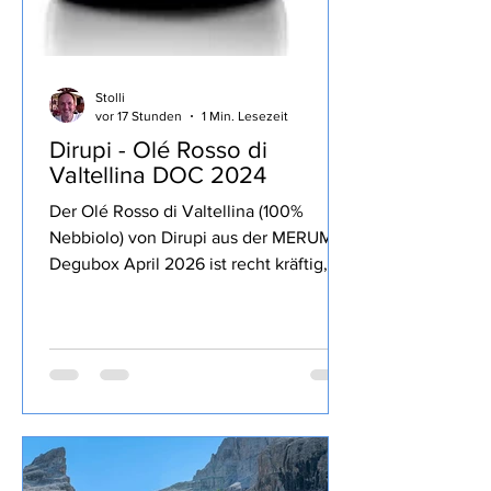
Stolli
vor 17 Stunden
1 Min. Lesezeit
Dirupi - Olé Rosso di
Valtellina DOC 2024
Der Olé Rosso di Valtellina (100%
Nebbiolo) von Dirupi aus der MERUM
Degubox April 2026 ist recht kräftig,
lang anhaltende Frucht zurückhaltende
13% Alkohol, Tannine und Säure gut
eingebunden, trinkig, passt sehr gut zu
kräftigen Gerichten und zum Genuss
über den Abend.