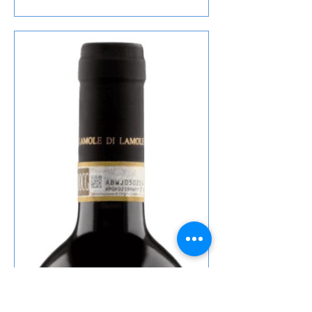
Starker Abgang und Mord After Eight,
das ich von diesem Autor gelesen habe
, den Inhalt lasse ich wie üblich weg, ist
in der Rezension von Lovely Books
enthalten, mein Fazit: Wie ich schon
dieses Cover liebe Der etwas tro