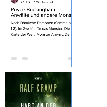
Stolli
27. Juli
1 Min. Lesezeit
Royce Buckingham -
Anwälte und andere Monster
Nach Dämliche Dämonen (Sammelband
1-3), Im Zweifel für das Monster, Die
Karte der Welt, Monster Anwalt, Der
Wille des Königs, Die rubinrote Königin,
Die Klinge des Waldes, und Die
glorreichen Sechs von Royce
Buckingham ich mich für Anwälte und
andere Monster entschieden, den
Inhalt findet Ihr im o.a Link daher wie
üblich meine eigene Meinung: Fazit:
Nun, die vorigen Bände haben mir
besser gefallen, dass Dennis früh
sterben musste war ein
Wermutstropfen, war aber irgendwie ne