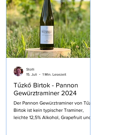
Bitterkeit, recht dünnflüssig, wunderbar
auf´s Brot oder zu Gemüse und zum
intensivieren des Geschmackes wie
heute zur Bur
Stolli
15. Juli
1 Min. Lesezeit
Tűzkő Birtok - Pannon
Gewürztraminer 2024
Der Pannon Gewürztraminer von Tűzkő
Birtok ist kein typischer Traminer,
leichte 12,5% Alkohol, Grapefruit und