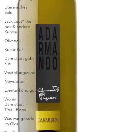
Literarisches
Solo
Jack „out“ the
box & andere
Kuriosi
Olivenöl
Kultur Pur
Darmstadt geht
aus
Vorstellungsrunde
Newsletter
Eventankündigungen
Wohin in
Darmstadt -
Tips - Flops
Was war gerade
im Glas