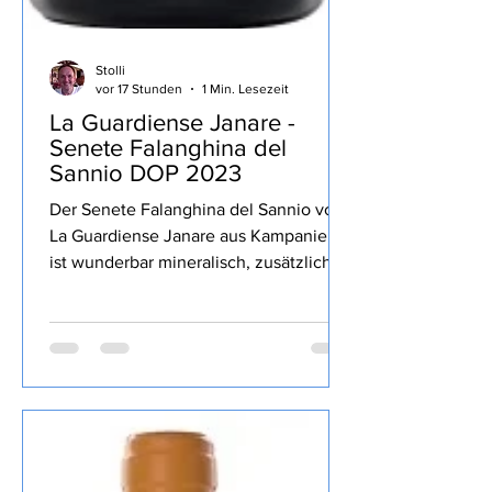
Stolli
vor 17 Stunden
1 Min. Lesezeit
La Guardiense Janare -
Senete Falanghina del
Sannio DOP 2023
Der Senete Falanghina del Sannio von
La Guardiense Janare aus Kampanien
ist wunderbar mineralisch, zusätzlich
gelbe sowie Zitrusfrucht, lang, gekauft
habe ich den Wein bei Televino.