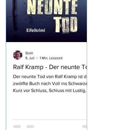
Stolli
9. Juli
1 Min. Lesezeit
Ralf Kramp - Der neunte Tod
Der neunte Tod von Ralf Kramp ist das
zwölfte Buch nach Voll ins Schwarze,
Kurz vor Schluss, Schluss mit Lustig, So
tot wie nie, Stimmen im Wald, Blaues
Blut, Mord und Totlach, Ein
Viertelpfund Mord, Ihr Mord, Mylord,
Mit 66 Jahren, da fängt das Morden an,