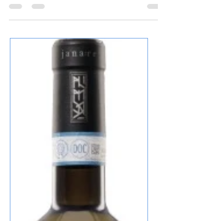
Merum Degubox August 2025 ist trotz 14%
Alkohol nicht schwer oder alkoholisch,
deutlich Säurenote, lang, fruchtig und
würzig, gestern gut zur Pasta mir rotem Pesto