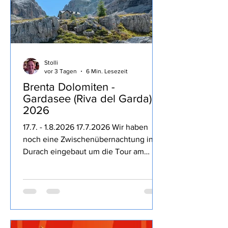
Stolli
vor 3 Tagen
6 Min. Lesezeit
Brenta Dolomiten -
Gardasee (Riva del Garda)
2026
17.7. - 1.8.2026 17.7.2026 Wir haben
noch eine Zwischenübernachtung in
Durach eingebaut um die Tour am
nächsten Tag entspannter zu machen,
dass die Kampftrinker des Ortes den
Freitag Abend nutzen um bis 23:30 Uhr
lautstark die Nacht zum Tage machen