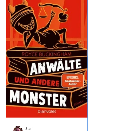
hätten wir nicht direkt erwartet,
Entspannung geht irgendwie anders.
18.7.2026 Auf geht es Richtung Brenta
Dolomiten, dass wir trotz
Zwischenstopp noch 8 Stunden bis
zum Ziel brauchen war doch
überraschend… ...wir machen mal
wieder