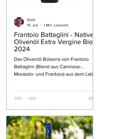
Stolli
15. Juli
1 Min. Lesezeit
Frantoio Battaglini - Natives
Olivenöl Extra Vergine Bio
2024
Das Olivenöl Bolsena von Frantoio
Battaglini (Blend aus Caninese-,
Moraiolo- und Frantoio) aus dem Latium
war Teil der MERUM Degubox März
2025 Auswahl der am besten
bewerteten italienischen Olivenöle von
der Herbsternte 2024 geschafft, dort
mit der zweithöchsten Bewertung von
2 Herzen ausgezeichnet. Ein fruchtiges
Öl, grasig, kräftige Schärfe und gute