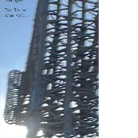
TextTiger
Das "kleine"
Wein ABC...