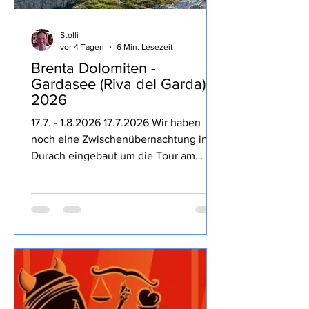
Stolli
vor 4 Tagen
6 Min. Lesezeit
Brenta Dolomiten -
Gardasee (Riva del Garda)
2026
17.7. - 1.8.2026 17.7.2026 Wir haben
noch eine Zwischenübernachtung in
Durach eingebaut um die Tour am
nächsten Tag entspannter zu machen,
dass die Kampftrinker des Ortes den
Freitag Abend nutzen um bis 23:30 Uhr
lautstark die Nacht zum Tage machen
hätten wir nicht direkt erwartet,
Entspannung geht irgendwie anders.
18.7.2026 Auf geht es Richtung Brenta