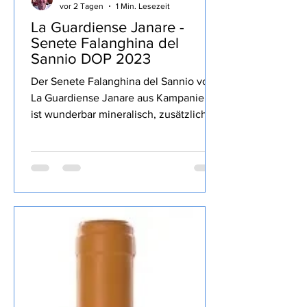
Stolli
vor 2 Tagen
1 Min. Lesezeit
La Guardiense Janare -
Senete Falanghina del
Sannio DOP 2023
Der Senete Falanghina del Sannio von
La Guardiense Janare aus Kampanien
ist wunderbar mineralisch, zusätzlich
gelbe sowie Zitrusfrucht, lang, gekauft
habe ich den Wein bei Televino.