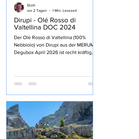
Stolli
vor 2 Tagen
1 Min. Lesezeit
Dirupi - Olé Rosso di
Valtellina DOC 2024
Der Olé Rosso di Valtellina (100%
Nebbiolo) von Dirupi aus der MERUM
Degubox April 2026 ist recht kräftig,
lang anhaltende Frucht zurückhaltende
13% Alkohol, Tannine und Säure gut
eingebunden, trinkig, passt sehr gut zu
kräftigen Gerichten und zum Genuss
über den Abend.