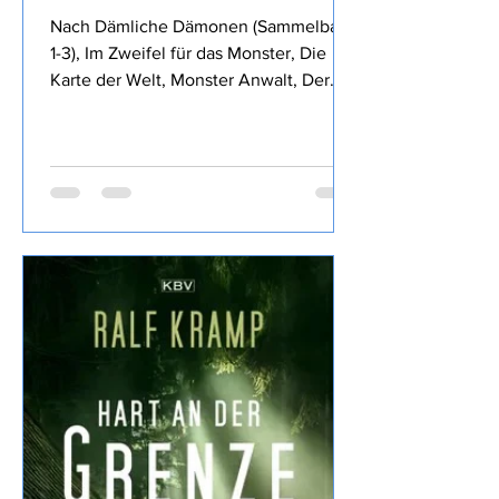
Royce Buckingham -
Anwälte und andere Monster
Nach Dämliche Dämonen (Sammelband
1-3), Im Zweifel für das Monster, Die
Karte der Welt, Monster Anwalt, Der
Wille des Königs, Die rubinrote Königin,
Die Klinge des Waldes, und Die
glorreichen Sechs von Royce
Buckingham ich mich für Anwälte und
andere Monster entschieden, den
Inhalt findet Ihr im o.a Link daher wie
üblich meine eigene Meinung: Fazit:
Nun, die vorigen Bände haben mir
besser gefallen, dass Dennis früh
sterben musste war ein
Wermutstropfen, war aber irgendwie ne