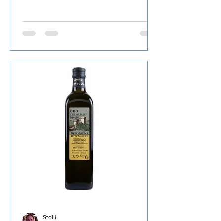
Schwarze, Kurz vor Schluss, Schluss mit
Lustig, So tot wie nie, Stimmen im
Wald, Blaues Blut, Mord und Totlach,
Ein Viertelpfund Mord, Ihr Mord,
Mylord, Mit 66 Jahren, da fängt das
Morden an, Starker Abgang, Mord After
Eight und Der neunte Tod, das ich von
diesem Autor gelesen habe , den Inhalt
lasse ich wie üblich weg, ist in der
Rezension von Lovely Books enthalten,
mein Fazit: Ein echter Herbie, die