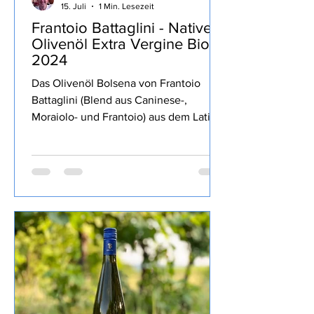
Stolli
15. Juli
1 Min. Lesezeit
Frantoio Battaglini - Natives
Olivenöl Extra Vergine Bio
2024
Das Olivenöl Bolsena von Frantoio
Battaglini (Blend aus Caninese-,
Moraiolo- und Frantoio) aus dem Latium
war Teil der MERUM Degubox März
2025 Auswahl der am besten
bewerteten italienischen Olivenöle von
der Herbsternte 2024 geschafft, dort
mit der zweithöchsten Bewertung von
2 Herzen ausgezeichnet. Ein fruchtiges
Öl, grasig, kräftige Schärfe und gute
Bitterkeit, recht dünnflüssig, wunderbar
auf´s Brot oder zu Gemüse und zum
intensivieren des Geschmackes wie