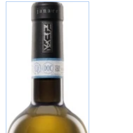
Anschnallen konnte ich ihn nicht bewegen…
Am Surseee, die Schweizer haben es drauf,
eine Toilettenpause mit Ausblick. Nein, Nein,
ich habe schon das stille Örtchen benutzt.
Kurz vorm Gotthard, fast alle Pässe sind noch
gesperrt… Schon einmal hat ein Vorgänger
vom jetzigen BMW ei