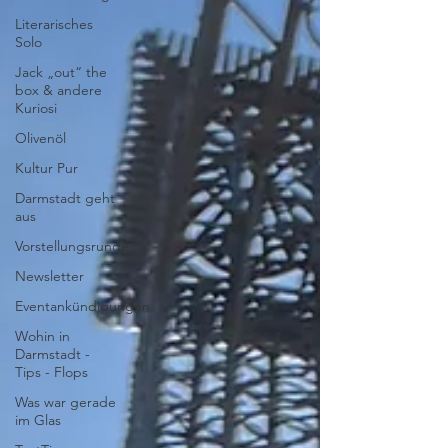
Literarisches
Solo
Jack „out“ the
box & andere
Kuriosi
Olivenöl
Kultur Pur
Darmstadt geht
aus
Vorstellungsrunde
Newsletter
Eventankündigungen
Wohin in
Darmstadt -
Tips - Flops
Was war gerade
im Glas