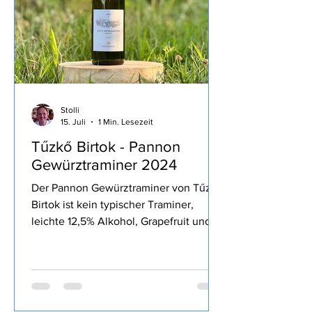
heute zur Bur
Stolli
15. Juli
1 Min. Lesezeit
Tűzkő Birtok - Pannon
Gewürztraminer 2024
Der Pannon Gewürztraminer von Tűzkő
Birtok ist kein typischer Traminer,
leichte 12,5% Alkohol, Grapefruit und
andere Weißfrucht, aromatisch, bestellt
habe ich den Wein bei Svinando.