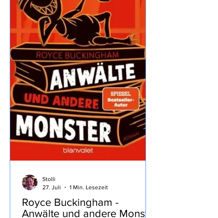
Dolomiten, dass wir trotz
Zwischenstopp noch 8 Stunden bis
zum Ziel brauchen war doch
überraschend… ...wir machen mal
wieder
Stolli
27. Juli
1 Min. Lesezeit