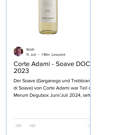
Stolli
11. Juli
1 Min. Lesezeit
Corte Adami - Soave DOC
2023
Der Soave (Garganega und Trebbiano
di Soave) von Corte Adami war Teil der
Merum Degubox Juni/Juli 2024, sehr
mineralisch, saftig, weißfruchtig,
leichte 12% Alkohol, trinkig mit
zurückhaltender Säure.