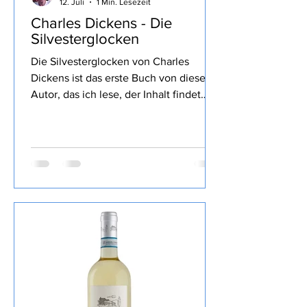
Stolli
12. Juli
1 Min. Lesezeit
Charles Dickens - Die
Silvesterglocken
Die Silvesterglocken von Charles
Dickens ist das erste Buch von diesem
Autor, das ich lese, der Inhalt findet
sich wie üblich im Link von Lovely
Books, mein Fazit: Nun, ich kannte
bisher nur die Weihnachtsgeschichte
die mir sehr gut gefallen hat, hier war
doch der Schreibstil sehr verwirrend mit
vielen negativen Protagonisten und
entsprechenden Kommentaren, ab
einem gewissen Punkt habe ich dann
das Buch nur noch überflogen,
wenigstens hat mich das Ratespiel des
Essen, das Meg