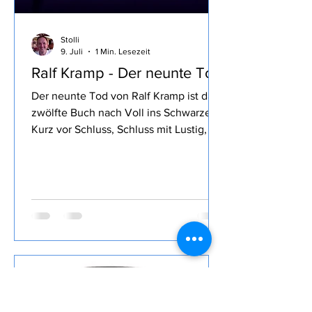
Stolli
9. Juli
1 Min. Lesezeit
Ralf Kramp - Der neunte Tod
Der neunte Tod von Ralf Kramp ist das
zwölfte Buch nach Voll ins Schwarze,
Kurz vor Schluss, Schluss mit Lustig, So
tot wie nie, Stimmen im Wald, Blaues
Blut, Mord und Totlach, Ein
Viertelpfund Mord, Ihr Mord, Mylord,
Mit 66 Jahren, da fängt das Morden an,
Starker Abgang und Mord After Eight,
das ich von diesem Autor gelesen habe
, den Inhalt lasse ich wie üblich weg, ist
in der Rezension von Lovely Books
enthalten, mein Fazit: Wie ich schon