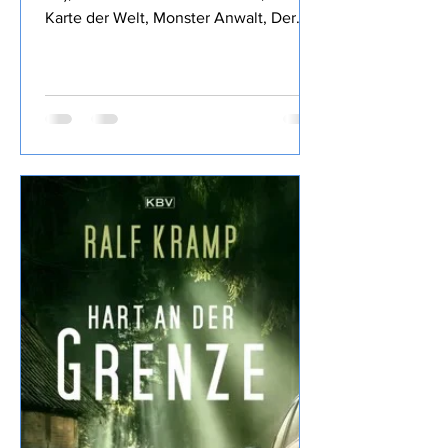
Nach Dämliche Dämonen (Sammelband
1-3), Im Zweifel für das Monster, Die
Karte der Welt, Monster Anwalt, Der
Wille des Königs, Die rubinrote Königin,
Die Klinge des Waldes, und Die
glorreichen Sechs von Royce
Buckingham ich mich für Anwälte und
andere Monster entschieden, den
Inhalt findet Ihr im o.a Link daher wie
üblich meine eigene Meinung: Fazit:
Nun, die vorigen Bände haben mir
besser gefallen, dass Dennis früh
sterben musste war ein
Wermutstropfen, war aber irgendwie ne