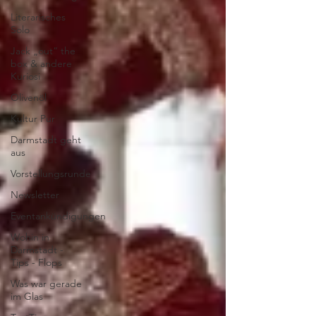
Literarisches
Solo
Jack „out“ the
box & andere
Kuriosi
Olivenöl
Kultur Pur
Darmstadt geht
aus
Vorstellungsrunde
Newsletter
Eventankündigungen
Wohin in
Darmstadt -
Tips - Flops
Was war gerade
im Glas