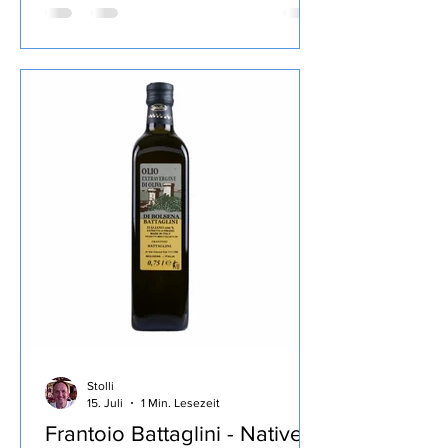
Ein Viertelpfund Mord, Ihr Mord,
Mylord, Mit 66 Jahren, da fängt das
Morden an, Starker Abgang, Mord After
Eight und Der neunte Tod, das ich von
diesem Autor gelesen habe , den Inhalt
lasse ich wie üblich weg, ist in der
Rezension von Lovely Books enthalten,
mein Fazit: Ein echter Herbie, die
Stolli
15. Juli
1 Min. Lesezeit