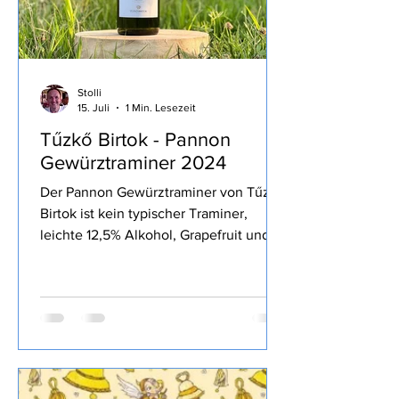
Stolli
15. Juli
1 Min. Lesezeit
Tűzkő Birtok - Pannon
Gewürztraminer 2024
Der Pannon Gewürztraminer von Tűzkő
Birtok ist kein typischer Traminer,
leichte 12,5% Alkohol, Grapefruit und
andere Weißfrucht, aromatisch, bestellt
habe ich den Wein bei Svinando.