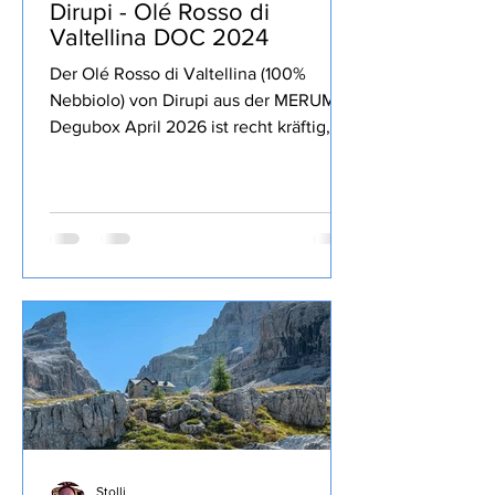
Stolli
vor 3 Tagen
1 Min. Lesezeit
Dirupi - Olé Rosso di
Valtellina DOC 2024
Der Olé Rosso di Valtellina (100%
Nebbiolo) von Dirupi aus der MERUM
Degubox April 2026 ist recht kräftig,
lang anhaltende Frucht zurückhaltende
13% Alkohol, Tannine und Säure gut
eingebunden, trinkig, passt sehr gut zu
kräftigen Gerichten und zum Genuss
über den Abend.