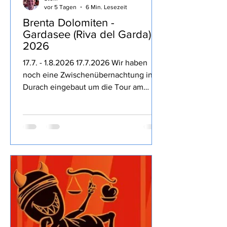
Stolli
vor 5 Tagen
6 Min. Lesezeit
Brenta Dolomiten -
Gardasee (Riva del Garda)
2026
17.7. - 1.8.2026 17.7.2026 Wir haben
noch eine Zwischenübernachtung in
Durach eingebaut um die Tour am
nächsten Tag entspannter zu machen,
dass die Kampftrinker des Ortes den
Freitag Abend nutzen um bis 23:30 Uhr
lautstark die Nacht zum Tage machen
hätten wir nicht direkt erwartet,
Entspannung geht irgendwie anders.
18.7.2026 Auf geht es Richtung Brenta
Dolomiten, dass wir trotz
Zwischenstopp noch 8 Stunden bis