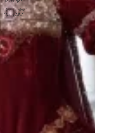
TextTiger
Das "kleine"
Wein ABC...