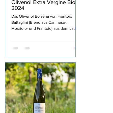
Frantoio Battaglini - Natives
Olivenöl Extra Vergine Bio
2024
Das Olivenöl Bolsena von Frantoio
Battaglini (Blend aus Caninese-,
Moraiolo- und Frantoio) aus dem Latium
war Teil der MERUM Degubox März
2025 Auswahl der am besten
bewerteten italienischen Olivenöle von
der Herbsternte 2024 geschafft, dort
mit der zweithöchsten Bewertung von
2 Herzen ausgezeichnet. Ein fruchtiges
Öl, grasig, kräftige Schärfe und gute
Bitterkeit, recht dünnflüssig, wunderbar
auf´s Brot oder zu Gemüse und zum
intensivieren des Geschmackes wie
heute zur Bur