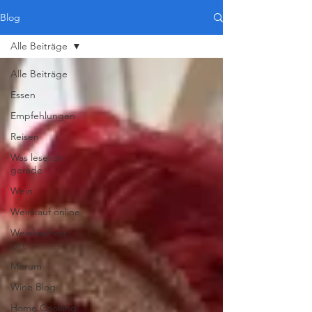
Blog
Alle Beiträge
Alle Beiträge
Essen
Empfehlungen
Reisen
Was lese ich
gerade
Wein
Weinkauf online
Weinkauf vor
Ort
Merum
Wine Blog
Home Cooking