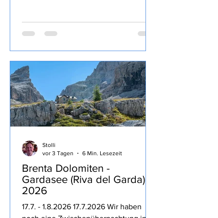
Nebbiolo) von Dirupi aus der MERUM
Degubox April 2026 ist recht kräftig,
lang anhaltende Frucht zurückhaltende
13% Alkohol, Tannine und Säure gut
eingebunden, trinkig, passt sehr gut zu
kräftigen Gerichten und zum Genuss
über den Abend.
Stolli
vor 3 Tagen
6 Min. Lesezeit
Brenta Dolomiten -
Gardasee (Riva del Garda)