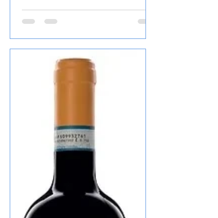
La Guardiense Janare aus Kampanien
ist wunderbar mineralisch, zusätzlich
gelbe sowie Zitrusfrucht, lang, gekauft
habe ich den Wein bei Televino.