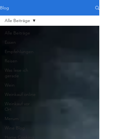
Blog
Alle Beiträge
Alle Beiträge
Essen
Empfehlungen
Reisen
Was lese ich
gerade
Wein
Weinkauf online
Weinkauf vor
Ort
Merum
Wine Blog
Home Cooking