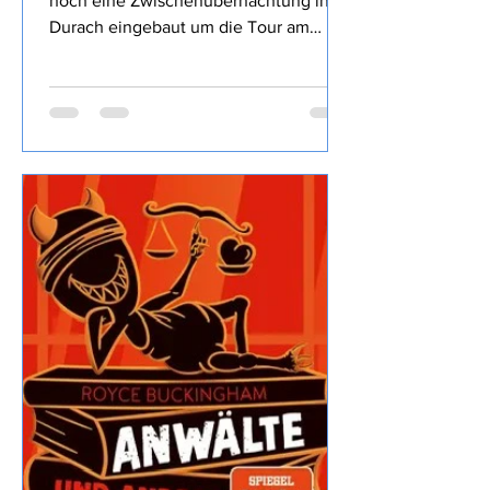
2026
17.7. - 1.8.2026 17.7.2026 Wir haben
noch eine Zwischenübernachtung in
Durach eingebaut um die Tour am
nächsten Tag entspannter zu machen,
dass die Kampftrinker des Ortes den
Freitag Abend nutzen um bis 23:30 Uhr
lautstark die Nacht zum Tage machen
hätten wir nicht direkt erwartet,
Entspannung geht irgendwie anders.
18.7.2026 Auf geht es Richtung Brenta
Dolomiten, dass wir trotz
Zwischenstopp noch 8 Stunden bis
zum Ziel brauchen war doch
überraschend… ...wir machen mal
wieder