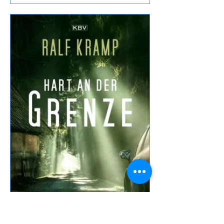
glorreichen Sechs von Royce
Buckingham ich mich für Anwälte und
andere Monster entschieden, den
Inhalt findet Ihr im o.a Link daher wie
üblich meine eigene Meinung: Fazit:
Nun, die vorigen Bände haben mir
besser gefallen, dass Dennis früh
sterben musste war ein
Wermutstropfen, war aber irgendwie ne