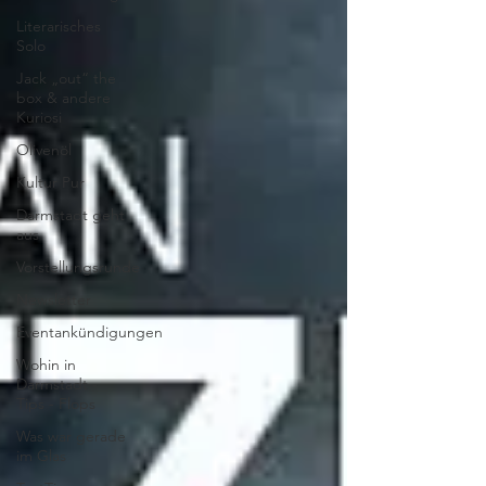
Literarisches
Solo
Jack „out“ the
box & andere
Kuriosi
Olivenöl
Kultur Pur
Darmstadt geht
aus
Vorstellungsrunde
Newsletter
Eventankündigungen
Wohin in
Darmstadt -
Tips - Flops
Was war gerade
im Glas