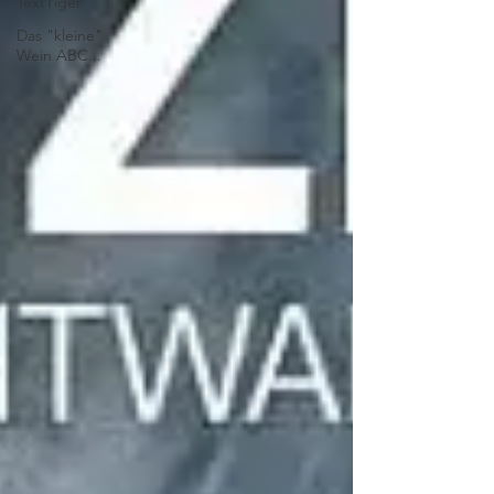
TextTiger
Das "kleine"
Wein ABC...