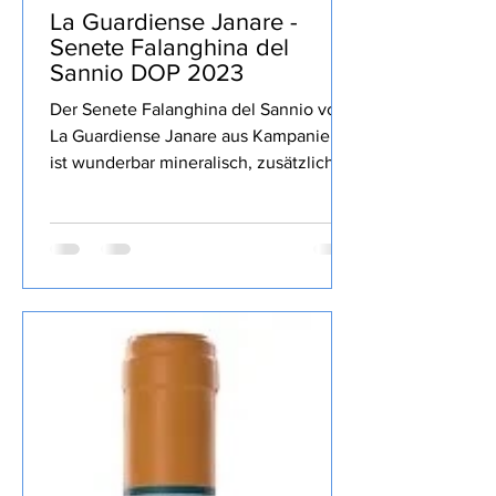
Stolli
vor 2 Tagen
1 Min. Lesezeit
La Guardiense Janare -
Senete Falanghina del
Sannio DOP 2023
Der Senete Falanghina del Sannio von
La Guardiense Janare aus Kampanien
ist wunderbar mineralisch, zusätzlich
gelbe sowie Zitrusfrucht, lang, gekauft
habe ich den Wein bei Televino.