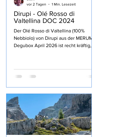
Stolli
vor 2 Tagen
1 Min. Lesezeit
Dirupi - Olé Rosso di
Valtellina DOC 2024
Der Olé Rosso di Valtellina (100%
Nebbiolo) von Dirupi aus der MERUM
Degubox April 2026 ist recht kräftig,
lang anhaltende Frucht zurückhaltende
13% Alkohol, Tannine und Säure gut
eingebunden, trinkig, passt sehr gut zu
kräftigen Gerichten und zum Genuss
über den Abend.