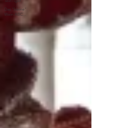
TextTiger
Das "kleine"
Wein ABC...