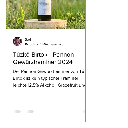
heute zur Bur
Stolli
15. Juli
1 Min. Lesezeit
Tűzkő Birtok - Pannon
Gewürztraminer 2024
Der Pannon Gewürztraminer von Tűzkő
Birtok ist kein typischer Traminer,
leichte 12,5% Alkohol, Grapefruit und
andere Weißfrucht, aromatisch, bestellt
habe ich den Wein bei Svinando.