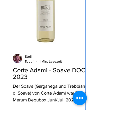
wenigstens hat mich das Ratespiel des
Essen, das Meg
Stolli
11. Juli
1 Min. Lesezeit
Corte Adami - Soave DOC
2023
Der Soave (Garganega und Trebbiano
di Soave) von Corte Adami war Teil der
Merum Degubox Juni/Juli 2024, sehr
mineralisch, saftig, weißfruchtig,
leichte 12% Alkohol, trinkig mit