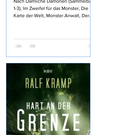
Anwälte und andere Monster
Nach Dämliche Dämonen (Sammelband
1-3), Im Zweifel für das Monster, Die
Karte der Welt, Monster Anwalt, Der
Wille des Königs, Die rubinrote Königin,
Die Klinge des Waldes, und Die
glorreichen Sechs von Royce
Buckingham ich mich für Anwälte und
andere Monster entschieden, den
Inhalt findet Ihr im o.a Link daher wie
üblich meine eigene Meinung: Fazit:
Nun, die vorigen Bände haben mir
besser gefallen, dass Dennis früh
sterben musste war ein
Wermutstropfen, war aber irgendwie ne