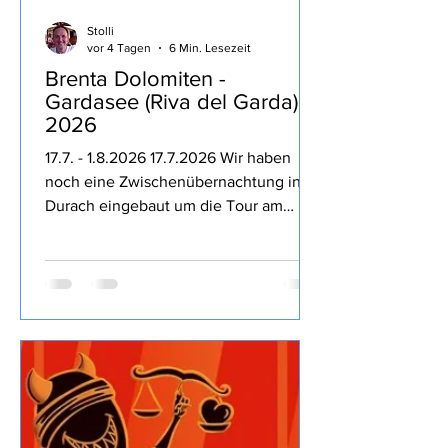
Stolli
vor 4 Tagen
6 Min. Lesezeit
Brenta Dolomiten -
Gardasee (Riva del Garda)
2026
17.7. - 1.8.2026 17.7.2026 Wir haben
noch eine Zwischenübernachtung in
Durach eingebaut um die Tour am
nächsten Tag entspannter zu machen,
dass die Kampftrinker des Ortes den
Freitag Abend nutzen um bis 23:30 Uhr
lautstark die Nacht zum Tage machen
hätten wir nicht direkt erwartet,
Entspannung geht irgendwie anders.
18.7.2026 Auf geht es Richtung Brenta
Dolomiten, dass wir trotz