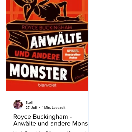
Zwischenstopp noch 8 Stunden bis
zum Ziel brauchen war doch
überraschend… ...wir machen mal
wieder
Stolli
27. Juli
1 Min. Lesezeit
Royce Buckingham -