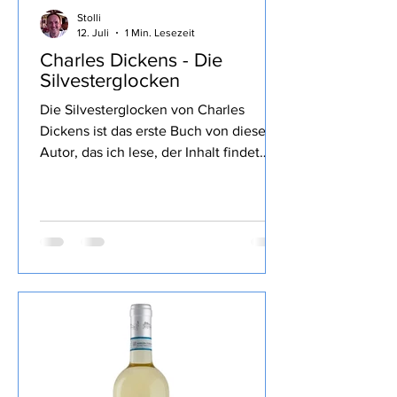
Stolli
12. Juli
1 Min. Lesezeit
Charles Dickens - Die
Silvesterglocken
Die Silvesterglocken von Charles
Dickens ist das erste Buch von diesem
Autor, das ich lese, der Inhalt findet
sich wie üblich im Link von Lovely
Books, mein Fazit: Nun, ich kannte
bisher nur die Weihnachtsgeschichte
die mir sehr gut gefallen hat, hier war
doch der Schreibstil sehr verwirrend mit
vielen negativen Protagonisten und
entsprechenden Kommentaren, ab
einem gewissen Punkt habe ich dann
das Buch nur noch überflogen,