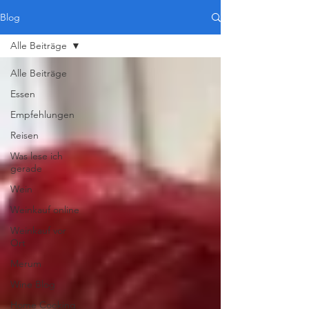
Blog
Alle Beiträge
Alle Beiträge
Essen
Empfehlungen
Reisen
Was lese ich
gerade
Wein
Weinkauf online
Weinkauf vor
Ort
Merum
Wine Blog
Home Cooking