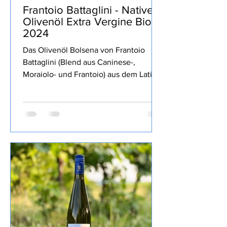
Stolli
15. Juli
1 Min. Lesezeit
Frantoio Battaglini - Natives
Olivenöl Extra Vergine Bio
2024
Das Olivenöl Bolsena von Frantoio
Battaglini (Blend aus Caninese-,
Moraiolo- und Frantoio) aus dem Latium
war Teil der MERUM Degubox März
2025 Auswahl der am besten
bewerteten italienischen Olivenöle von
der Herbsternte 2024 geschafft, dort
mit der zweithöchsten Bewertung von
2 Herzen ausgezeichnet. Ein fruchtiges
Öl, grasig, kräftige Schärfe und gute
Bitterkeit, recht dünnflüssig, wunderbar
auf´s Brot oder zu Gemüse und zum
intensivieren des Geschmackes wie