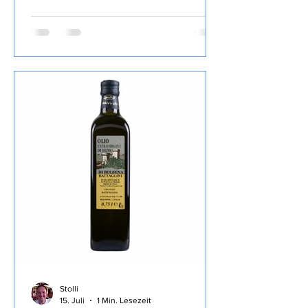
Lustig, So tot wie nie, Stimmen im
Wald, Blaues Blut, Mord und Totlach,
Ein Viertelpfund Mord, Ihr Mord,
Mylord, Mit 66 Jahren, da fängt das
Morden an, Starker Abgang, Mord After
Eight und Der neunte Tod, das ich von
diesem Autor gelesen habe , den Inhalt
lasse ich wie üblich weg, ist in der
Rezension von Lovely Books enthalten,
mein Fazit: Ein echter Herbie, die