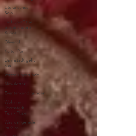
Literarisches
Solo
Jack „out“ the
box & andere
Kuriosi
Olivenöl
Kultur Pur
Darmstadt geht
aus
Vorstellungsrunde
Newsletter
Eventankündigungen
Wohin in
Darmstadt -
Tips - Flops
Was war gerade
im Glas