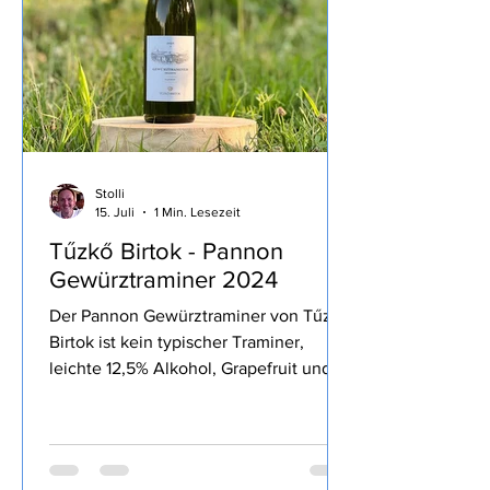
intensivieren des Geschmackes wie
heute zur Bur
Stolli
15. Juli
1 Min. Lesezeit
Tűzkő Birtok - Pannon
Gewürztraminer 2024
Der Pannon Gewürztraminer von Tűzkő
Birtok ist kein typischer Traminer,
leichte 12,5% Alkohol, Grapefruit und
andere Weißfrucht, aromatisch, bestellt
habe ich den Wein bei Svinando.