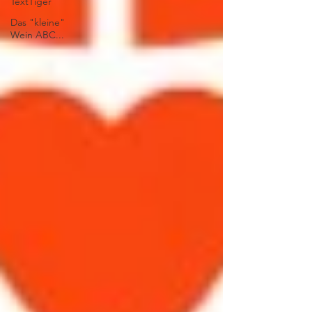
TextTiger
Das "kleine"
Wein ABC...