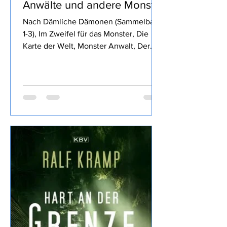
Royce Buckingham -
Anwälte und andere Monster
Nach Dämliche Dämonen (Sammelband
1-3), Im Zweifel für das Monster, Die
Karte der Welt, Monster Anwalt, Der
Wille des Königs, Die rubinrote Königin,
Die Klinge des Waldes, und Die
glorreichen Sechs von Royce
Buckingham ich mich für Anwälte und
andere Monster entschieden, den
Inhalt findet Ihr im o.a Link daher wie
üblich meine eigene Meinung: Fazit:
Nun, die vorigen Bände haben mir
besser gefallen, dass Dennis früh
sterben musste war ein
Wermutstropfen, war aber irgendwie ne