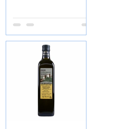
das dreizehnte Buch nach Voll ins
Schwarze, Kurz vor Schluss, Schluss mit
Lustig, So tot wie nie, Stimmen im
Wald, Blaues Blut, Mord und Totlach,
Ein Viertelpfund Mord, Ihr Mord,
Mylord, Mit 66 Jahren, da fängt das
Morden an, Starker Abgang, Mord After
Eight und Der neunte Tod, das ich von
diesem Autor gelesen habe , den Inhalt
lasse ich wie üblich weg, ist in der
Rezension von Lovely Books enthalten,
mein Fazit: Ein echter Herbie, die