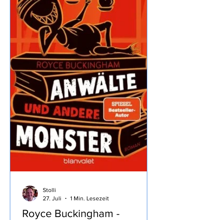
18.7.2026 Auf geht es Richtung Brenta
Dolomiten, dass wir trotz
Zwischenstopp noch 8 Stunden bis
zum Ziel brauchen war doch
überraschend… ...wir machen mal
wieder
Stolli
27. Juli
1 Min. Lesezeit