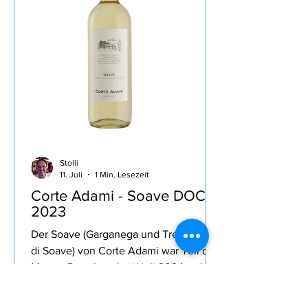
das Buch nur noch überflogen,
wenigstens hat mich das Ratespiel des
Essen, das Meg
Stolli
11. Juli
1 Min. Lesezeit
Corte Adami - Soave DOC
2023
Der Soave (Garganega und Trebbiano
di Soave) von Corte Adami war Teil der
Merum Degubox Juni/Juli 2024, sehr