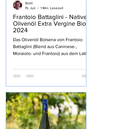
Stolli
15. Juli
1 Min. Lesezeit
Frantoio Battaglini - Natives
Olivenöl Extra Vergine Bio
2024
Das Olivenöl Bolsena von Frantoio
Battaglini (Blend aus Caninese-,
Moraiolo- und Frantoio) aus dem Latium
war Teil der MERUM Degubox März
2025 Auswahl der am besten
bewerteten italienischen Olivenöle von
der Herbsternte 2024 geschafft, dort
mit der zweithöchsten Bewertung von
2 Herzen ausgezeichnet. Ein fruchtiges
Öl, grasig, kräftige Schärfe und gute
Bitterkeit, recht dünnflüssig, wunderbar
auf´s Brot oder zu Gemüse und zum