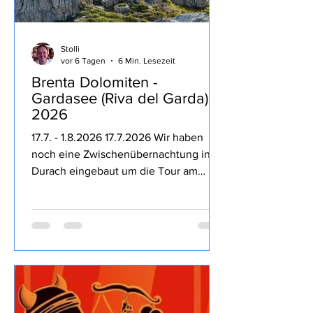
Stolli
vor 6 Tagen
6 Min. Lesezeit
Brenta Dolomiten -
Gardasee (Riva del Garda)
2026
17.7. - 1.8.2026 17.7.2026 Wir haben
noch eine Zwischenübernachtung in
Durach eingebaut um die Tour am
nächsten Tag entspannter zu machen,
dass die Kampftrinker des Ortes den
Freitag Abend nutzen um bis 23:30 Uhr
lautstark die Nacht zum Tage machen
hätten wir nicht direkt erwartet,
Entspannung geht irgendwie anders.