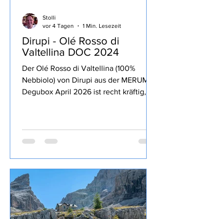
Stolli
vor 4 Tagen
1 Min. Lesezeit
Dirupi - Olé Rosso di
Valtellina DOC 2024
Der Olé Rosso di Valtellina (100%
Nebbiolo) von Dirupi aus der MERUM
Degubox April 2026 ist recht kräftig,
lang anhaltende Frucht zurückhaltende
13% Alkohol, Tannine und Säure gut
eingebunden, trinkig, passt sehr gut zu
kräftigen Gerichten und zum Genuss
über den Abend.