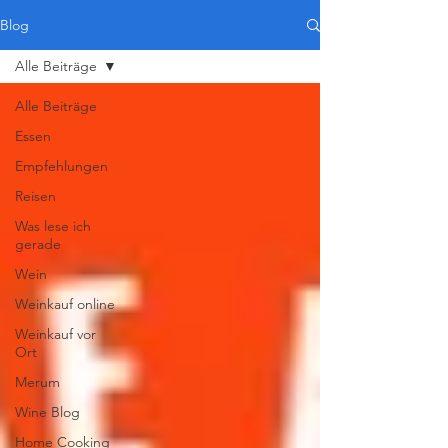
Blog
Alle Beiträge
Alle Beiträge
Essen
Empfehlungen
Reisen
Was lese ich
gerade
Wein
Weinkauf online
Weinkauf vor
Ort
Merum
Wine Blog
Home Cooking