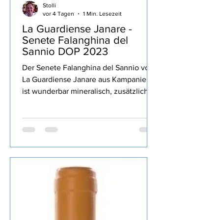
Stolli
vor 4 Tagen
1 Min. Lesezeit
La Guardiense Janare -
Senete Falanghina del
Sannio DOP 2023
Der Senete Falanghina del Sannio von
La Guardiense Janare aus Kampanien
ist wunderbar mineralisch, zusätzlich
gelbe sowie Zitrusfrucht, lang, gekauft
habe ich den Wein bei Televino.