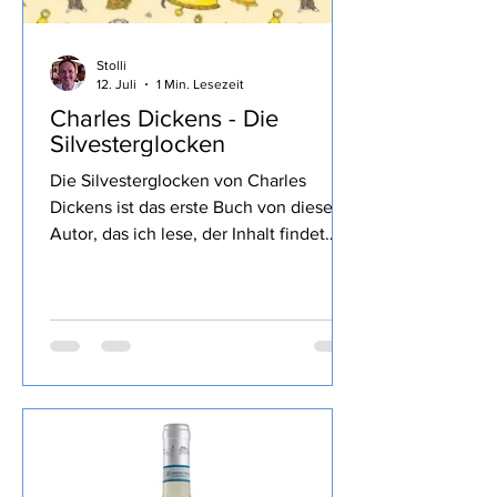
Stolli
12. Juli
1 Min. Lesezeit
Charles Dickens - Die
Silvesterglocken
Die Silvesterglocken von Charles
Dickens ist das erste Buch von diesem
Autor, das ich lese, der Inhalt findet
sich wie üblich im Link von Lovely
Books, mein Fazit: Nun, ich kannte
bisher nur die Weihnachtsgeschichte
die mir sehr gut gefallen hat, hier war
doch der Schreibstil sehr verwirrend mit
vielen negativen Protagonisten und
entsprechenden Kommentaren, ab
einem gewissen Punkt habe ich dann