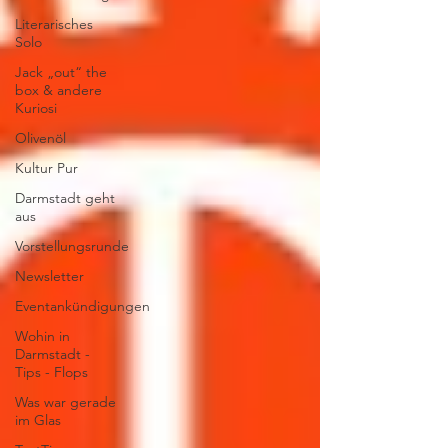
Literarisches
Solo
Jack „out“ the
box & andere
Kuriosi
Olivenöl
Kultur Pur
Darmstadt geht
aus
Vorstellungsrunde
Newsletter
Eventankündigungen
Wohin in
Darmstadt -
Tips - Flops
Was war gerade
im Glas