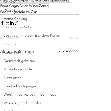
Italien
Apero
Aperitif
Weisswein
Vipino
Apulien
Merum
Pinot Grigio
Orion Wines
Zensa
Wine Blog
Was war gerade im Glas
Home Cooking
Literarisches Solo
Jack „out“ the box & andere Kuriosi
Olivenöl
Alle ansehen
Aktuelle Beiträge
Kultur Pur
Darmstadt geht aus
Vorstellungsrunde
Newsletter
Eventankündigungen
Wohin in Darmstadt - Tips - Flops
Was war gerade im Glas