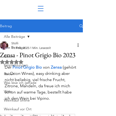
Beitrag
Alle Beiträge
Stolli
Alle Beiträge
11. Feb. 2025
1 Min. Lesezeit
Zensa - Pinot Grigio Bio 2023
Essen
Mit NaN von 5 Sternen bewertet.
Empfehlungen
Der 
Pinot Grigio Bio 
von 
Zensa
 (gehört 
zu Orion Wines), easy drinking aber 
Reisen
nicht beliebig, viel frische Frucht, 
Was lese ich gerade
Zitrone, Mandeln, da freue ich mich 
Wein
schon auf warme Tage, bestellt habe 
ich den Wein bei Vipino.
Weinkauf online
Weinkauf vor Ort