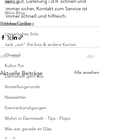
sehr gut, Lieferung i.d.R. schnell und 
Merum
immer sicher, Kontakt zum Service ist 
Wine Blog
immer schnell und hilfreich.
Weinkauf online
Home Cooking
Literarisches Solo
Jack „out“ the box & andere Kuriosi
Olivenöl
Kultur Pur
Alle ansehen
Aktuelle Beiträge
Darmstadt geht aus
Vorstellungsrunde
Newsletter
Eventankündigungen
Wohin in Darmstadt - Tips - Flops
Was war gerade im Glas