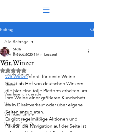
Beitrag
Alle Beiträge
Stolli
Alle Beiträge
8. Sept. 2020
1 Min. Lesezeit
Wir Winzer
Essen
Mit NaN von 5 Sternen bewertet.
Empfehlungen
Wir Winzer
 steht  für beste Weine 
direkt ab Hof von deutschen Winzern 
Reisen
die hier eine tolle Platform erhalten um 
Was lese ich gerade
ihre Weine einer größeren Kundschaft 
Wein
als in Direktverkauf oder über eigene 
Seiten anzubieten.
Weinkauf online
Es gibt regelmäßige Aktionen und 
Weinkauf vor Ort
Pakete, die Navigation auf der Seite ist 