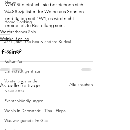
Merum
Web-Site einfach, sie bezeichnen sich 
als Spezialisten für Weine aus Spanien 
Wine Blog
und Italien seit 1994, es wird nicht 
Home Cooking
meine letzte Bestellung sein.
Wein
Literarisches Solo
Weinkauf online
Jack „out“ the box & andere Kuriosi
Olivenöl
Kultur Pur
Darmstadt geht aus
Vorstellungsrunde
Alle ansehen
Aktuelle Beiträge
Newsletter
Eventankündigungen
Wohin in Darmstadt - Tips - Flops
Was war gerade im Glas