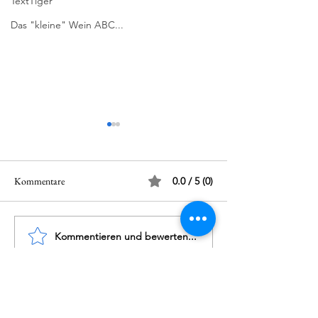
TextTiger
Das "kleine" Wein ABC...
Kommentare
0.0 / 5 (0)
Molinas Gran Co
Kommentieren und bewerten...
Online Tasting Burgunder
Wunder - Lisa Bunn
Impressum