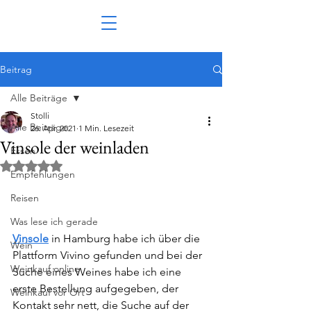
Beitrag
Alle Beiträge
Stolli
Alle Beiträge
26. Apr. 2021
1 Min. Lesezeit
Vinsole der weinladen
Essen
Mit NaN von 5 Sternen bewertet.
Empfehlungen
Reisen
Was lese ich gerade
Vinsole
 in Hamburg habe ich über die 
Wein
Plattform Vivino gefunden und bei der 
Weinkauf online
Suche eines Weines habe ich eine 
erste Bestellung aufgegeben, der 
Weinkauf vor Ort
Kontakt sehr nett, die Suche auf der 