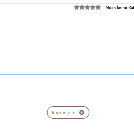
Mit 0 von 5 Sternen bewe
Noch keine Rat
Vinsole der weinladen
Onlin
Wunde
Impressum