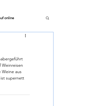
uf online
stellungsrunde
habergeführt 
 Weinreisen 
e Weine aus 
m Glas
TextTiger
ist supernett 