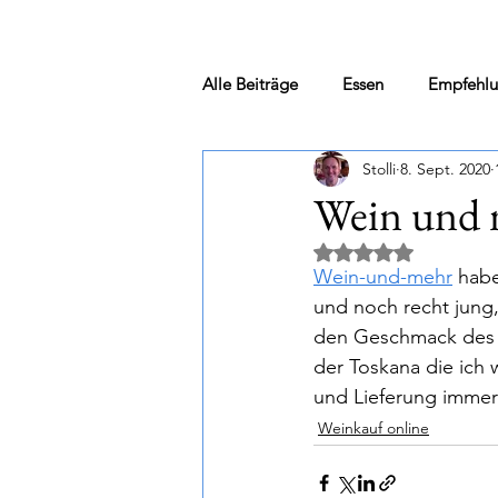
Alle Beiträge
Essen
Empfehl
Stolli
8. Sept. 2020
Weinkauf vor Ort
Merum
Wein und 
Mit NaN von 5 Ster
Jack „out“ the box & andere Kurio
Wein-und-mehr
 hab
und noch recht jung
den Geschmack des I
Newsletter
Eventankündigu
der Toskana die ich 
und Lieferung immer 
Weinkauf online
Das "kleine" Wein ABC...