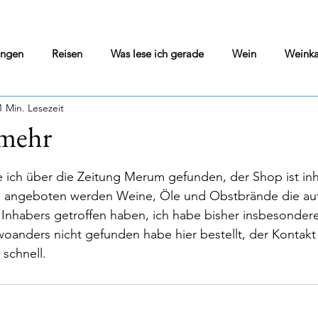
ungen
Reisen
Was lese ich gerade
Wein
Weinka
1 Min. Lesezeit
Wine Blog
Home Cooking
Literarisches Solo
mehr
nen bewertet.
si
Olivenöl
Kultur Pur
Darmstadt geht aus
Vor
e ich über die Zeitung Merum gefunden, der Shop ist in
, angeboten werden Weine, Öle und Obstbrände die auf
nhabers getroffen haben, ich habe bisher insbesonder
ngen
Wohin in Darmstadt - Tips - Flops
Was war gerade i
woanders nicht gefunden habe hier bestellt, der Kontakt 
schnell.