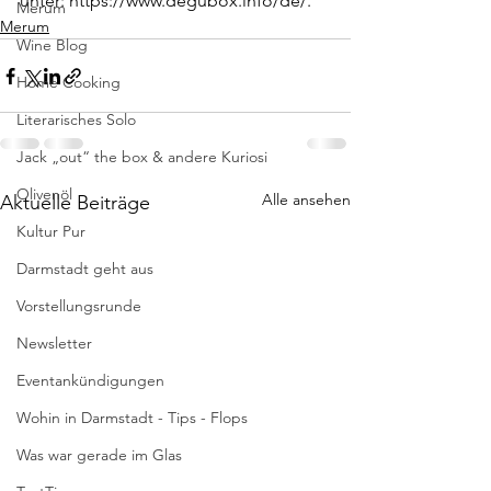
unter: https://www.degubox.info/de/.
Merum
Merum
Wine Blog
Home Cooking
Literarisches Solo
Jack „out“ the box & andere Kuriosi
Olivenöl
Alle ansehen
Aktuelle Beiträge
Kultur Pur
Darmstadt geht aus
Vorstellungsrunde
Newsletter
Eventankündigungen
Wohin in Darmstadt - Tips - Flops
Was war gerade im Glas