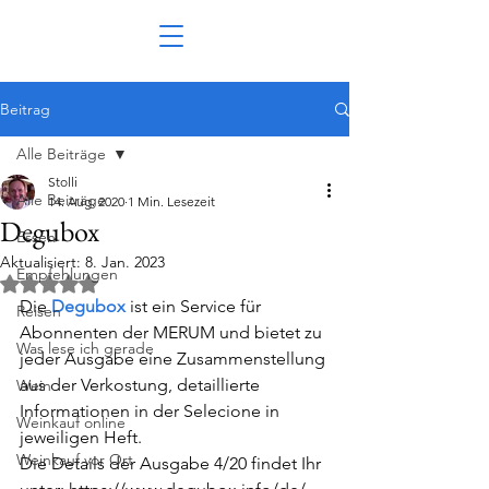
Beitrag
Alle Beiträge
Stolli
Alle Beiträge
14. Aug. 2020
1 Min. Lesezeit
Degubox
Essen
Aktualisiert:
8. Jan. 2023
Empfehlungen
Mit NaN von 5 Sternen bewertet.
Die 
Degubox 
ist ein Service für 
Reisen
Abonnenten der MERUM und bietet zu 
Was lese ich gerade
jeder Ausgabe eine Zusammenstellung 
aus der Verkostung, detaillierte 
Wein
Informationen in der Selecione in 
Weinkauf online
jeweiligen Heft.
Weinkauf vor Ort
Die Details der Ausgabe 4/20 findet Ihr 