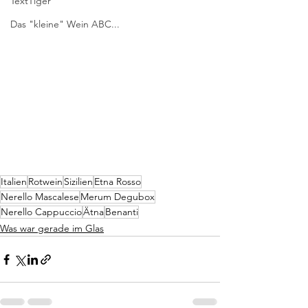
TextTiger
Das "kleine" Wein ABC...
Italien
Rotwein
Sizilien
Etna Rosso
Nerello Mascalese
Merum Degubox
Nerello Cappuccio
Ätna
Benanti
Was war gerade im Glas