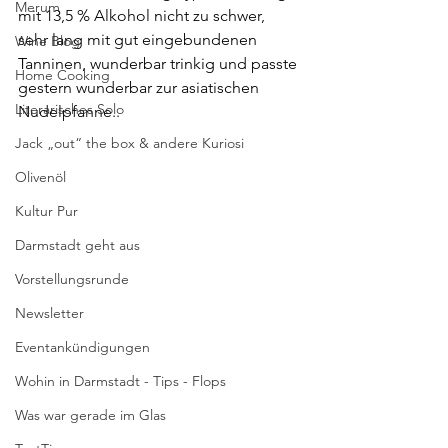
Merum
mit 13,5 % Alkohol nicht zu schwer, 
sehr lang mit gut eingebundenen 
Wine Blog
Tanninen, wunderbar trinkig und passte 
Home Cooking
gestern wunderbar zur asiatischen 
Literarisches Solo
Nudelpfanne..
Jack „out“ the box & andere Kuriosi
Olivenöl
Kultur Pur
Darmstadt geht aus
Vorstellungsrunde
Newsletter
Eventankündigungen
Wohin in Darmstadt - Tips - Flops
Was war gerade im Glas