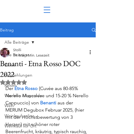
Beitrag
Alle Beiträge
Stolli
Alle Beiträge
19. Mai
1 Min. Lesezeit
Benanti - Etna Rosso DOC
Essen
2022
Empfehlungen
Mit NaN von 5 Sternen bewertet.
Reisen
Der 
Etna Rosso
(Cuvée aus 80-85% 
Was lese ich gerade
Nerello Mascalese und 15-20 % Nerello 
Cappuccio) von 
Benanti
aus 
der 
Wein
MERUM 
Degubox Februar 2025, (hier 
Weinkauf online
mit der Höchstbewertung von 3 
Herzen) mit 
schöner roter 
Weinkauf vor Ort
Beerenfrucht, kräutrig, typisch rauchig, 