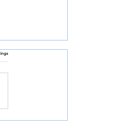
rtet.
ings
nnon
rztraminer 2024