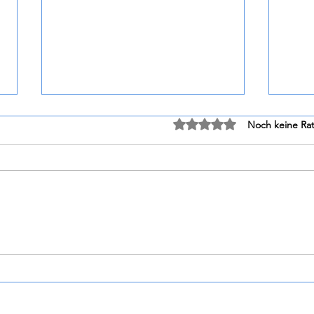
Mit 0 von 5 Sternen bewe
Noch keine Rat
Dirupi - Olé Rosso di Valtellina
Tűzkő Birtok - Pa
DOC 2024
Gewü