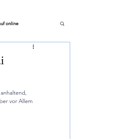
uf online
i
stellungsrunde
 anhaltend, 
m Glas
TextTiger
aber vor Allem 