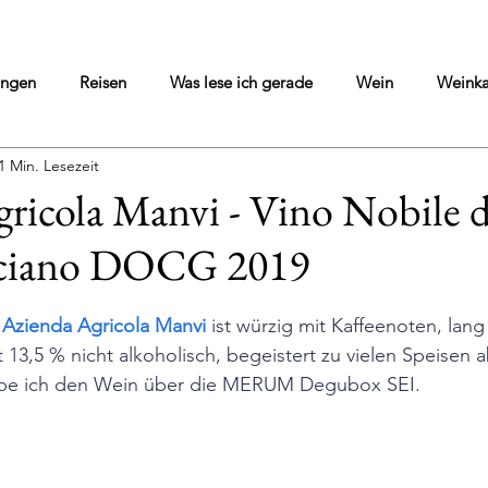
ungen
Reisen
Was lese ich gerade
Wein
Weinka
1 Min. Lesezeit
Wine Blog
Home Cooking
Literarisches Solo
ricola Manvi - Vino Nobile d
ciano DOCG 2019
si
Olivenöl
Kultur Pur
Darmstadt geht aus
Vor
nen bewertet.
Azienda Agricola Manvi
 ist würzig mit Kaffeenoten, lang
ngen
Wohin in Darmstadt - Tips - Flops
Was war gerade i
it 13,5 % nicht alkoholisch, begeistert zu vielen Speisen 
t habe ich den Wein über die MERUM Degubox SEI.