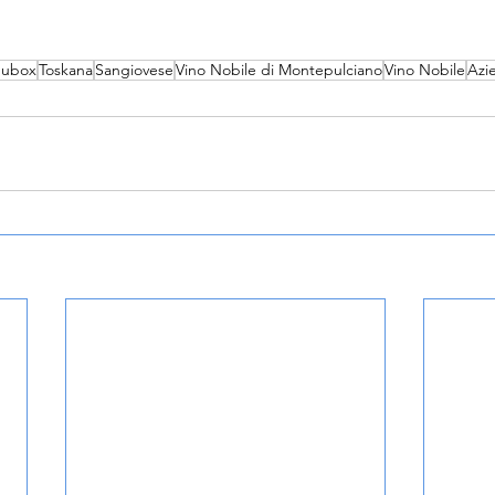
ubox
Toskana
Sangiovese
Vino Nobile di Montepulciano
Vino Nobile
Azi