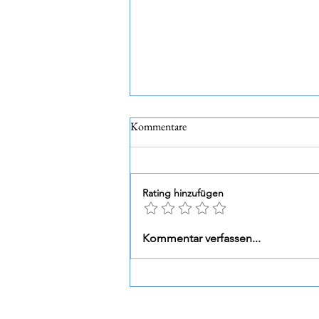
Kommentare
Rating hinzufügen
La Guardiense Janare - Senete
Kommentar verfassen...
Falanghina del Sannio DOP 2023