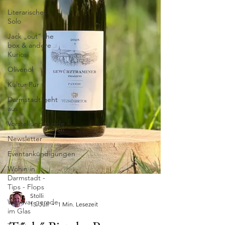
Literarisches
Solo
Jack „out“ the
box & andere
Kuriosi
Olivenöl
Kultur Pur
Darmstadt geht
aus
Vorstellungsrunde
Newsletter
Eventankündigungen
Wohin in
Darmstadt -
Tips - Flops
Was war gerade
im Glas
Stolli
15. Juli
1 Min. Lesezeit