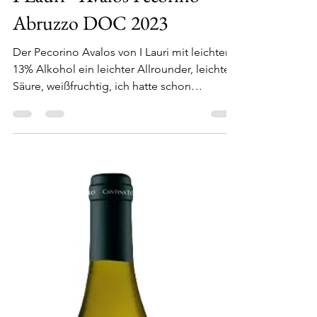
Stolli
27. Mai
1 Min. Lesezeit
I Lauri - Avalos Pecorino
Abruzzo DOC 2023
Der Pecorino Avalos von I Lauri mit leichten
13% Alkohol ein leichter Allrounder, leichte
Säure, weißfruchtig, ich hatte schon
deutliche bessere Pecorino aber ein schöner
Terrassenwein, bestellt habe ich den Wein
bei Svinando