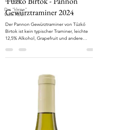
TextTiger
Tűzkő Birtok - Pannon
Das "kleine"
Wein ABC...
Gewürztraminer 2024
Der Pannon Gewürztraminer von Tűzkő
Birtok ist kein typischer Traminer, leichte
12,5% Alkohol, Grapefruit und andere
Weißfrucht, aromatisch, bestellt habe ich
den Wein bei Svinando.