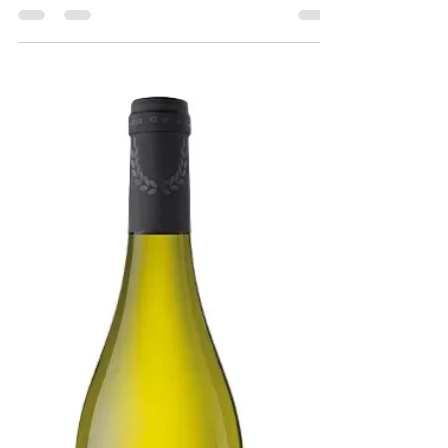
Der Barbera D`Alba (100% Barbera) der
Cantine Borgo Reale ist nach dem Öffnen
etwas arg herb, das legt sich zum Glück,
frisch, leicht fruchtig und weiche Tannine,
bestellt habe ich den Wein bei Svinando.