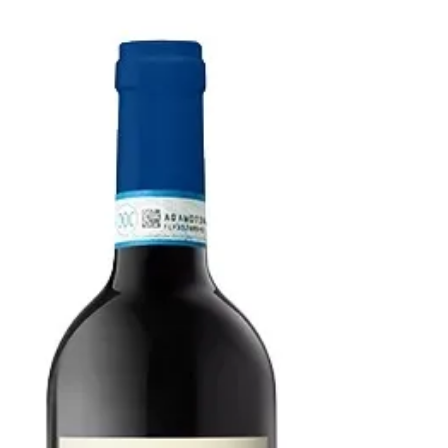
Bersano - Ruchè di
Castagnole Monferrato San
Pietro Realto DOCG 2023
Der Ruché di Castagnole Monferrato San
Pietro Realto von Bersano ist ein mit 14,5%
Alkohol recht kräftiger Wein, wie auch der
2022 Jahrgang mit langem Abgang,
kirschfruchtig, kräutrig, würzig mit gut
eingebundenen Tanninen und Säure,
gekauft habe ich den Wein bei Svinando