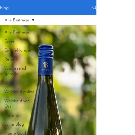
Blog
Alle Beiträge
Alle Beiträge
Essen
Empfehlungen
Reisen
Was lese ich
gerade
Wein
Weinkauf online
Weinkauf vor
Ort
Merum
Wine Blog
Home Cooking