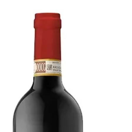
Paisan DOCG 2022
Der Nebbiolo D'Alba Paisan von Bersano ist
ein mit 13,5% Alkohol recht kräftiger Wein
mit langem Abgang, kirschfruchtig mit gut
eingebundenen Tanninen und Säure,
gestern gut zum Salat mit Schafkäse und
über den Abend, gekauft habe ich den Wein
bei Svinando