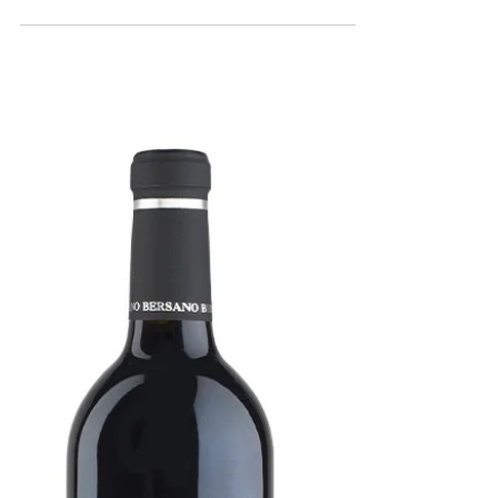
Stolli
9. Dez. 2025
1 Min. Lesezeit
Aresca - Barbera D'Asti La
Moretta DOCG 2023
Der Barbera D'Asti von Aresca ist wie der
2022 ein trinkiger fruchtiger (dunkle Frucht
und Erdbeer) Barbera, herb mit milder Säure
und weichen Tanninen der mit seinen 13,5%
Alkohol und dem Preis einfach Freude für
jeden Tag bereitet, hält mit kräftigen
Gerichten mit, bestellt habe ich den Wein
bei Svinando.