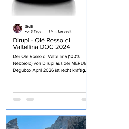
Stolli
vor 3 Tagen
1 Min. Lesezeit
Dirupi - Olé Rosso di
Valtellina DOC 2024
Der Olé Rosso di Valtellina (100%
Nebbiolo) von Dirupi aus der MERUM
Degubox April 2026 ist recht kräftig,
lang anhaltende Frucht zurückhaltende
13% Alkohol, Tannine und Säure gut
eingebunden, trinkig, passt sehr gut zu
kräftigen Gerichten und zum Genuss
über den Abend.