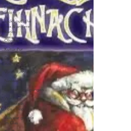
Literarisches
Solo
Jack „out“ the
box & andere
Kuriosi
Olivenöl
Kultur Pur
Darmstadt geht
aus
Vorstellungsrunde
Newsletter
Eventankündigungen
Wohin in
Darmstadt -
Tips - Flops
Was war gerade
im Glas