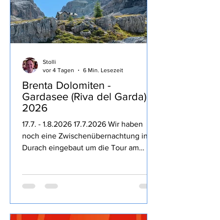
Stolli
vor 4 Tagen
6 Min. Lesezeit
Brenta Dolomiten -
Gardasee (Riva del Garda)
2026
17.7. - 1.8.2026 17.7.2026 Wir haben
noch eine Zwischenübernachtung in
Durach eingebaut um die Tour am
nächsten Tag entspannter zu machen,
dass die Kampftrinker des Ortes den
Freitag Abend nutzen um bis 23:30 Uhr
lautstark die Nacht zum Tage machen