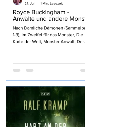
Stolli
27. Juli
1 Min. Lesezeit
Royce Buckingham -
Anwälte und andere Monster
Nach Dämliche Dämonen (Sammelband
1-3), Im Zweifel für das Monster, Die
Karte der Welt, Monster Anwalt, Der
Wille des Königs, Die rubinrote Königin,
Die Klinge des Waldes, und Die
glorreichen Sechs von Royce
Buckingham ich mich für Anwälte und
andere Monster entschieden, den
Inhalt findet Ihr im o.a Link daher wie
üblich meine eigene Meinung: Fazit:
Nun, die vorigen Bände haben mir
besser gefallen, dass Dennis früh
sterben musste war ein