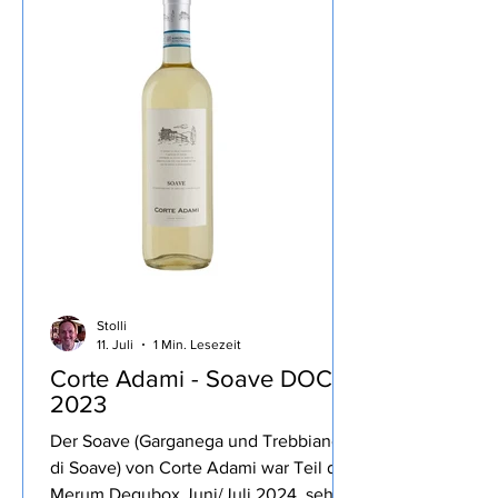
vielen negativen Protagonisten und
entsprechenden Kommentaren, ab
einem gewissen Punkt habe ich dann
das Buch nur noch überflogen,
wenigstens hat mich das Ratespiel des
Essen, das Meg
Stolli
11. Juli
1 Min. Lesezeit
Corte Adami - Soave DOC
2023
Der Soave (Garganega und Trebbiano