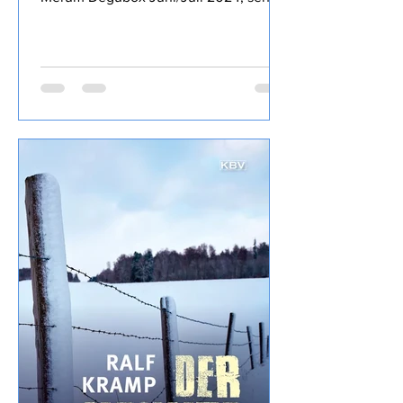
di Soave) von Corte Adami war Teil der
Merum Degubox Juni/Juli 2024, sehr
mineralisch, saftig, weißfruchtig,
leichte 12% Alkohol, trinkig mit
zurückhaltender Säure.