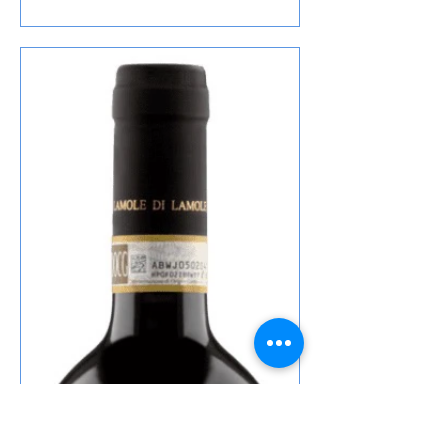
Mit 66 Jahren, da fängt das Morden an,
Starker Abgang und Mord After Eight,
das ich von diesem Autor gelesen habe
, den Inhalt lasse ich wie üblich weg, ist
in der Rezension von Lovely Books
enthalten, mein Fazit: Wie ich schon
dieses Cover liebe Der etwas tro