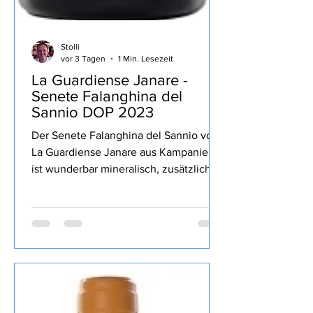
Stolli
vor 3 Tagen
1 Min. Lesezeit
La Guardiense Janare -
Senete Falanghina del
Sannio DOP 2023
Der Senete Falanghina del Sannio von
La Guardiense Janare aus Kampanien
ist wunderbar mineralisch, zusätzlich
gelbe sowie Zitrusfrucht, lang, gekauft
habe ich den Wein bei Televino.