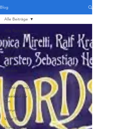
Blog
Alle Beiträge
Alle Beiträge
Essen
Empfehlungen
Reisen
Was lese ich
gerade
Wein
Weinkauf online
Weinkauf vor
Ort
Merum
Wine Blog
Home Cooking