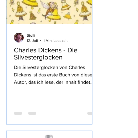
Stolli
12. Juli
1 Min. Lesezeit
Charles Dickens - Die
Silvesterglocken
Die Silvesterglocken von Charles
Dickens ist das erste Buch von diesem
Autor, das ich lese, der Inhalt findet
sich wie üblich im Link von Lovely
Books, mein Fazit: Nun, ich kannte
bisher nur die Weihnachtsgeschichte
die mir sehr gut gefallen hat, hier war
doch der Schreibstil sehr verwirrend mit