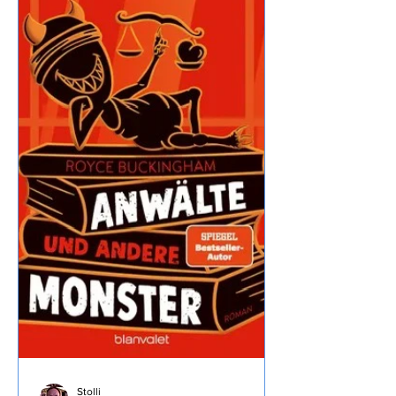
hätten wir nicht direkt erwartet,
Entspannung geht irgendwie anders.
18.7.2026 Auf geht es Richtung Brenta
Dolomiten, dass wir trotz
Zwischenstopp noch 8 Stunden bis
zum Ziel brauchen war doch
überraschend… ...wir machen mal
wieder