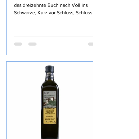
Grenze
Hart an der Grenze von Ralf Kramp ist
das dreizehnte Buch nach Voll ins
Schwarze, Kurz vor Schluss, Schluss mit
Lustig, So tot wie nie, Stimmen im
Wald, Blaues Blut, Mord und Totlach,
Ein Viertelpfund Mord, Ihr Mord,
Mylord, Mit 66 Jahren, da fängt das
Morden an, Starker Abgang, Mord After
Eight und Der neunte Tod, das ich von
diesem Autor gelesen habe , den Inhalt
lasse ich wie üblich weg, ist in der
Rezension von Lovely Books enthalten,
mein Fazit: Ein echter Herbie, die