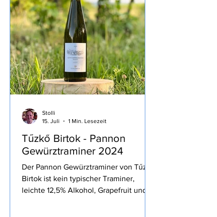
Öl, grasig, kräftige Schärfe und gute
Bitterkeit, recht dünnflüssig, wunderbar
auf´s Brot oder zu Gemüse und zum
intensivieren des Geschmackes wie
heute zur Bur
Stolli
15. Juli
1 Min. Lesezeit
Tűzkő Birtok - Pannon
Gewürztraminer 2024
Der Pannon Gewürztraminer von Tűzkő
Birtok ist kein typischer Traminer,
leichte 12,5% Alkohol, Grapefruit und