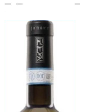
Kramp, Uwe Voehl (unter dem Pseudonym
Monica Mirelli)...