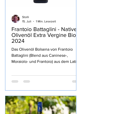
Stolli
15. Juli
1 Min. Lesezeit
Frantoio Battaglini - Natives
Olivenöl Extra Vergine Bio
2024
Das Olivenöl Bolsena von Frantoio
Battaglini (Blend aus Caninese-,
Moraiolo- und Frantoio) aus dem Latium
war Teil der MERUM Degubox März
2025 Auswahl der am besten
bewerteten italienischen Olivenöle von
der Herbsternte 2024 geschafft, dort
mit der zweithöchsten Bewertung von
2 Herzen ausgezeichnet. Ein fruchtiges