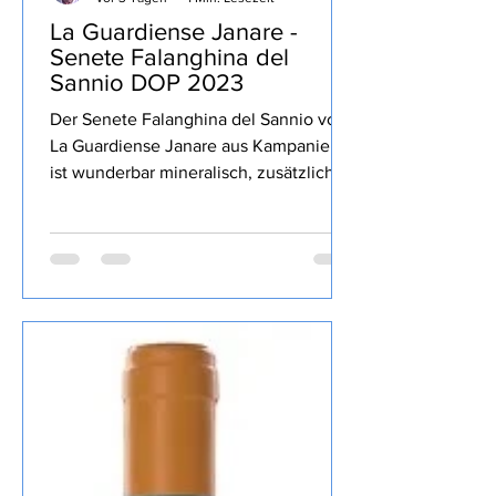
Stolli
vor 3 Tagen
1 Min. Lesezeit
La Guardiense Janare -
Senete Falanghina del
Sannio DOP 2023
Der Senete Falanghina del Sannio von
La Guardiense Janare aus Kampanien
ist wunderbar mineralisch, zusätzlich
gelbe sowie Zitrusfrucht, lang, gekauft
habe ich den Wein bei Televino.