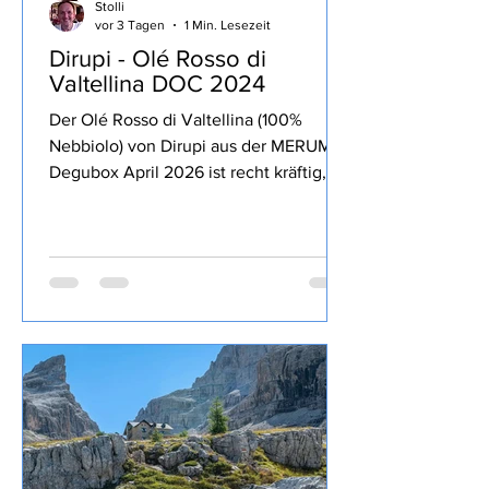
Stolli
vor 3 Tagen
1 Min. Lesezeit
Dirupi - Olé Rosso di
Valtellina DOC 2024
Der Olé Rosso di Valtellina (100%
Nebbiolo) von Dirupi aus der MERUM
Degubox April 2026 ist recht kräftig,
lang anhaltende Frucht zurückhaltende
13% Alkohol, Tannine und Säure gut
eingebunden, trinkig, passt sehr gut zu
kräftigen Gerichten und zum Genuss
über den Abend.