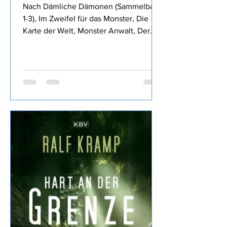
Royce Buckingham -
Anwälte und andere Monster
Nach Dämliche Dämonen (Sammelband
1-3), Im Zweifel für das Monster, Die
Karte der Welt, Monster Anwalt, Der
Wille des Königs, Die rubinrote Königin,
Die Klinge des Waldes, und Die
glorreichen Sechs von Royce
Buckingham ich mich für Anwälte und
andere Monster entschieden, den
Inhalt findet Ihr im o.a Link daher wie
üblich meine eigene Meinung: Fazit:
Nun, die vorigen Bände haben mir
besser gefallen, dass Dennis früh
sterben musste war ein
Wermutstropfen, war aber irgendwie ne