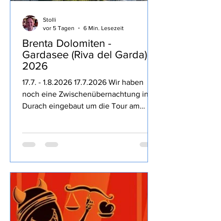
Stolli
vor 5 Tagen
6 Min. Lesezeit
Brenta Dolomiten -
Gardasee (Riva del Garda)
2026
17.7. - 1.8.2026 17.7.2026 Wir haben
noch eine Zwischenübernachtung in
Durach eingebaut um die Tour am
nächsten Tag entspannter zu machen,
dass die Kampftrinker des Ortes den
Freitag Abend nutzen um bis 23:30 Uhr
lautstark die Nacht zum Tage machen
hätten wir nicht direkt erwartet,
Entspannung geht irgendwie anders.
18.7.2026 Auf geht es Richtung Brenta