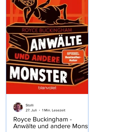
Dolomiten, dass wir trotz
Zwischenstopp noch 8 Stunden bis
zum Ziel brauchen war doch
überraschend… ...wir machen mal
wieder
Stolli
27. Juli
1 Min. Lesezeit