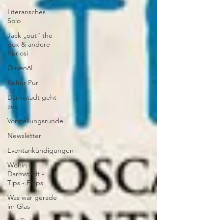
Literarisches
Solo
Jack „out“ the
box & andere
Kuriosi
Olivenöl
Kultur Pur
Darmstadt geht
aus
Vorstellungsrunde
Newsletter
Eventankündigungen
Wohin in
Darmstadt -
Tips - Flops
Was war gerade
im Glas