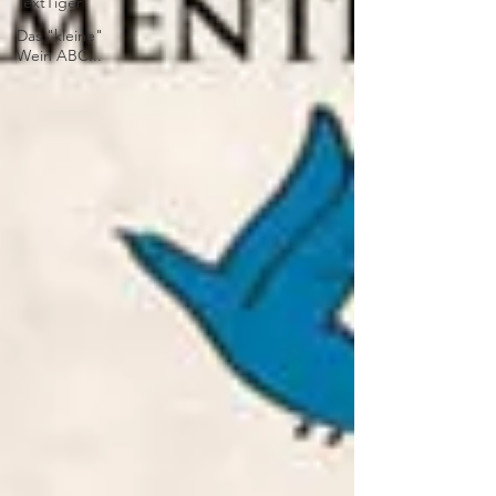
TextTiger
Das "kleine"
Wein ABC...