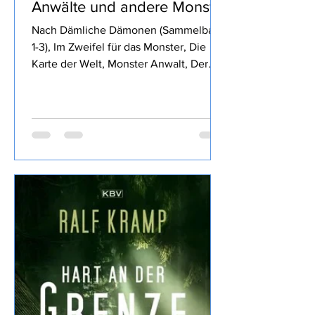
Royce Buckingham -
Anwälte und andere Monster
Nach Dämliche Dämonen (Sammelband
1-3), Im Zweifel für das Monster, Die
Karte der Welt, Monster Anwalt, Der
Wille des Königs, Die rubinrote Königin,
Die Klinge des Waldes, und Die
glorreichen Sechs von Royce
Buckingham ich mich für Anwälte und
andere Monster entschieden, den
Inhalt findet Ihr im o.a Link daher wie
üblich meine eigene Meinung: Fazit:
Nun, die vorigen Bände haben mir
besser gefallen, dass Dennis früh
sterben musste war ein
Wermutstropfen, war aber irgendwie ne