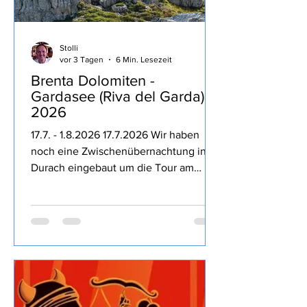
Stolli
vor 3 Tagen
6 Min. Lesezeit
Brenta Dolomiten -
Gardasee (Riva del Garda)
2026
17.7. - 1.8.2026 17.7.2026 Wir haben
noch eine Zwischenübernachtung in
Durach eingebaut um die Tour am
nächsten Tag entspannter zu machen,
dass die Kampftrinker des Ortes den
Freitag Abend nutzen um bis 23:30 Uhr
lautstark die Nacht zum Tage machen
hätten wir nicht direkt erwartet,
Entspannung geht irgendwie anders.