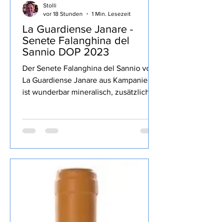
Stolli
vor 18 Stunden
1 Min. Lesezeit
La Guardiense Janare -
Senete Falanghina del
Sannio DOP 2023
Der Senete Falanghina del Sannio von
La Guardiense Janare aus Kampanien
ist wunderbar mineralisch, zusätzlich
gelbe sowie Zitrusfrucht, lang, gekauft
habe ich den Wein bei Televino.