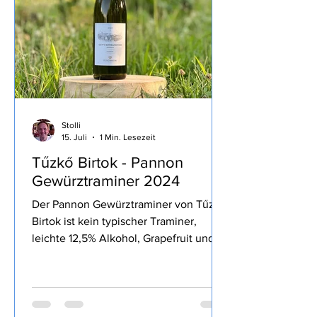
intensivieren des Geschmackes wie
heute zur Bur
Stolli
15. Juli
1 Min. Lesezeit
Tűzkő Birtok - Pannon
Gewürztraminer 2024
Der Pannon Gewürztraminer von Tűzkő
Birtok ist kein typischer Traminer,
leichte 12,5% Alkohol, Grapefruit und
andere Weißfrucht, aromatisch, bestellt
habe ich den Wein bei Svinando.