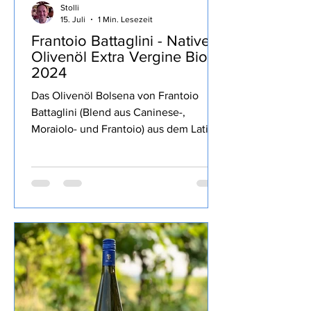
Stolli
15. Juli
1 Min. Lesezeit
Frantoio Battaglini - Natives
Olivenöl Extra Vergine Bio
2024
Das Olivenöl Bolsena von Frantoio
Battaglini (Blend aus Caninese-,
Moraiolo- und Frantoio) aus dem Latium
war Teil der MERUM Degubox März
2025 Auswahl der am besten
bewerteten italienischen Olivenöle von
der Herbsternte 2024 geschafft, dort
mit der zweithöchsten Bewertung von
2 Herzen ausgezeichnet. Ein fruchtiges
Öl, grasig, kräftige Schärfe und gute
Bitterkeit, recht dünnflüssig, wunderbar
auf´s Brot oder zu Gemüse und zum