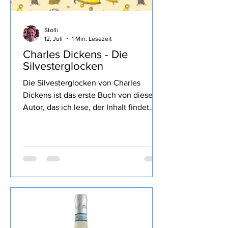
Stolli
12. Juli
1 Min. Lesezeit
Charles Dickens - Die
Silvesterglocken
Die Silvesterglocken von Charles
Dickens ist das erste Buch von diesem
Autor, das ich lese, der Inhalt findet
sich wie üblich im Link von Lovely
Books, mein Fazit: Nun, ich kannte
bisher nur die Weihnachtsgeschichte
die mir sehr gut gefallen hat, hier war
doch der Schreibstil sehr verwirrend mit
vielen negativen Protagonisten und
entsprechenden Kommentaren, ab
einem gewissen Punkt habe ich dann