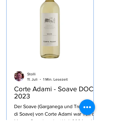
das Buch nur noch überflogen,
wenigstens hat mich das Ratespiel des
Essen, das Meg
Stolli
11. Juli
1 Min. Lesezeit
Corte Adami - Soave DOC
2023
Der Soave (Garganega und Trebbiano
di Soave) von Corte Adami war Teil der
Merum Degubox Juni/Juli 2024, sehr