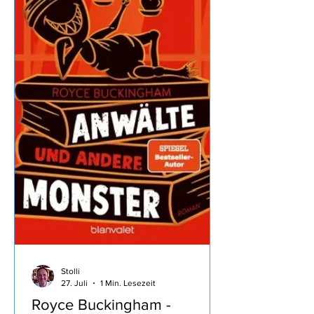
18.7.2026 Auf geht es Richtung Brenta
Dolomiten, dass wir trotz
Zwischenstopp noch 8 Stunden bis
zum Ziel brauchen war doch
überraschend… ...wir machen mal
wieder
Stolli
27. Juli
1 Min. Lesezeit