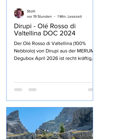
Stolli
vor 19 Stunden
1 Min. Lesezeit
Dirupi - Olé Rosso di
Valtellina DOC 2024
Der Olé Rosso di Valtellina (100%
Nebbiolo) von Dirupi aus der MERUM
Degubox April 2026 ist recht kräftig,
lang anhaltende Frucht zurückhaltende
13% Alkohol, Tannine und Säure gut
eingebunden, trinkig, passt sehr gut zu
kräftigen Gerichten und zum Genuss
über den Abend.