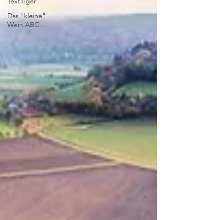
TextTiger
Das "kleine"
Wein ABC...