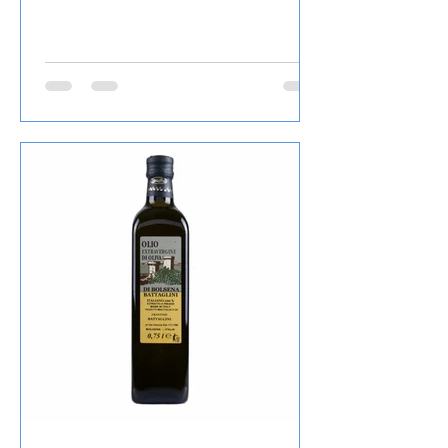
Schwarze, Kurz vor Schluss, Schluss mit
Lustig, So tot wie nie, Stimmen im
Wald, Blaues Blut, Mord und Totlach,
Ein Viertelpfund Mord, Ihr Mord,
Mylord, Mit 66 Jahren, da fängt das
Morden an, Starker Abgang, Mord After
Eight und Der neunte Tod, das ich von
diesem Autor gelesen habe , den Inhalt
lasse ich wie üblich weg, ist in der
Rezension von Lovely Books enthalten,
mein Fazit: Ein echter Herbie, die