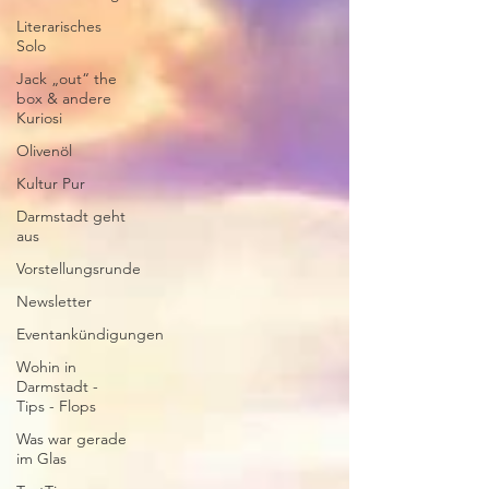
Literarisches
Solo
Jack „out“ the
box & andere
Kuriosi
Olivenöl
Kultur Pur
Darmstadt geht
aus
Vorstellungsrunde
Newsletter
Eventankündigungen
Wohin in
Darmstadt -
Tips - Flops
Was war gerade
im Glas