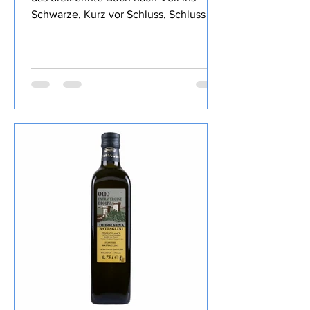
Ralf Kramp - Hart an der
Grenze
Hart an der Grenze von Ralf Kramp ist
das dreizehnte Buch nach Voll ins
Schwarze, Kurz vor Schluss, Schluss mit
Lustig, So tot wie nie, Stimmen im
Wald, Blaues Blut, Mord und Totlach,
Ein Viertelpfund Mord, Ihr Mord,
Mylord, Mit 66 Jahren, da fängt das
Morden an, Starker Abgang, Mord After
Eight und Der neunte Tod, das ich von
diesem Autor gelesen habe , den Inhalt
lasse ich wie üblich weg, ist in der
Rezension von Lovely Books enthalten,
mein Fazit: Ein echter Herbie, die