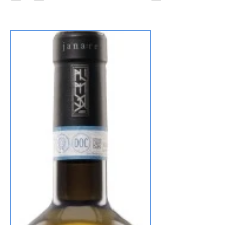
Der Trebbiano d'Abruzzo Stilla Aurea von
Buccicatino , ist ein absolutes Highlight,
Apfel, Kräuter und ein hauch von Nuss, die
13% Alkohol verstecken sich, der Wein ist
sehr lang, mineralisch und kann jederzeit
auch mit kräftigen Gerichten mithalten,
bestellt habe ich den Wein bei Vipino.