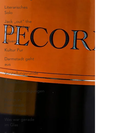
Literarisches
Solo
Jack „out“ the
box & andere
Kuriosi
Olivenöl
Kultur Pur
Darmstadt geht
aus
Vorstellungsrunde
Newsletter
Eventankündigungen
Wohin in
Darmstadt -
Tips - Flops
Was war gerade
im Glas