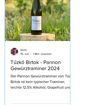
mit der zweithöchsten Bewertung von
2 Herzen ausgezeichnet. Ein fruchtiges
Öl, grasig, kräftige Schärfe und gute
Bitterkeit, recht dünnflüssig, wunderbar
auf´s Brot oder zu Gemüse und zum
intensivieren des Geschmackes wie
heute zur Bur
Stolli
15. Juli
1 Min. Lesezeit
Tűzkő Birtok - Pannon
Gewürztraminer 2024
Der Pannon Gewürztraminer von Tűzkő