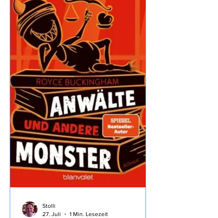
Freitag Abend nutzen um bis 23:30 Uhr
lautstark die Nacht zum Tage machen
hätten wir nicht direkt erwartet,
Entspannung geht irgendwie anders.
18.7.2026 Auf geht es Richtung Brenta
Dolomiten, dass wir trotz
Zwischenstopp noch 8 Stunden bis
zum Ziel brauchen war doch
überraschend… ...wir machen mal
wieder