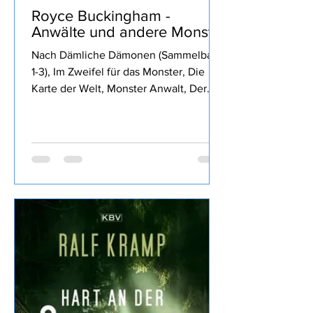
Stolli
27. Juli
1 Min. Lesezeit
Royce Buckingham -
Anwälte und andere Monster
Nach Dämliche Dämonen (Sammelband
1-3), Im Zweifel für das Monster, Die
Karte der Welt, Monster Anwalt, Der
Wille des Königs, Die rubinrote Königin,
Die Klinge des Waldes, und Die
glorreichen Sechs von Royce
Buckingham ich mich für Anwälte und
andere Monster entschieden, den
Inhalt findet Ihr im o.a Link daher wie
üblich meine eigene Meinung: Fazit:
Nun, die vorigen Bände haben mir