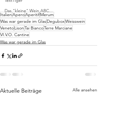
TextTiger
Das "kleine" Wein ABC...
Italien
Apero
Aperitif
Merum
Was war gerade im Glas
Degubox
Weisswein
Veneto
Lison
Tai Bianco
Terre Marciane
VI.V.O. Cantine
Was war gerade im Glas
Alle ansehen
Aktuelle Beiträge