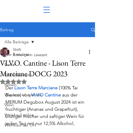
Beitrag
Alle Beiträge
Stolli
Alle Beiträge
5. Mai
1 Min. Lesezeit
VI.V.O. Cantine - Lison Terre
Essen
Marciane DOCG 2023
Empfehlungen
Mit NaN von 5 Sternen bewertet.
Reisen
Der 
Lison Terre Marciane
 (100% Tai 
Was lese ich gerade
Bianco) von 
VI.V.O Cantine
aus der 
MERUM 
Degubox August 2024
 ist ein 
Wein
fruchtiger (Ananas und Grapefruit), 
Weinkauf online
blütiger frischer und saftiger Wein für 
jeden Tag mit nur 12,5% Alkohol,
Weinkauf vor Ort