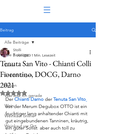
Beitrag
Alle Beiträge
Stolli
Alle Beiträge
7. Juli 2023
1 Min. Lesezeit
Tenuta San Vito - Chianti Colli
Essen
Fiorentino, DOCG, Darno
Empfehlungen
2021
Reisen
Mit NaN von 5 Sternen bewertet.
Was lese ich gerade
Der 
Chianti Darno 
der 
Tenuta San Vito
Wein
aus der Merum Degubox OTTO ist ein 
fruchtiger lang anhaltender Chianti mit 
Weinkauf online
gut eingebundenen Tanninen, kräutrig, 
Weinkauf vor Ort
ein guter Solist  aber auch toll zu 