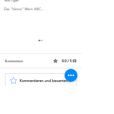
TextTiger
Das "kleine" Wein ABC...
Kommentare
0.0 / 5 (0)
Kommentieren und bewerten...
Dirupi - Olé Rosso di
Tűzkő Birtok - Pannon
Valtellina DOC 2024
Gewürztraminer 2
Impressum