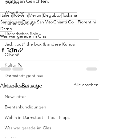
kräftigen Gerichten.
Merum
Wine Blog
Italien
Rotwein
Merum
Degubox
Toskana
Sangiovese
Tenuta San Vito
Chianti Colli Fiorentini
Home Cooking
Darno
Literarisches Solo
Was war gerade im Glas
Jack „out“ the box & andere Kuriosi
Olivenöl
Kultur Pur
Darmstadt geht aus
Alle ansehen
Aktuelle Beiträge
Vorstellungsrunde
Newsletter
Eventankündigungen
Wohin in Darmstadt - Tips - Flops
Was war gerade im Glas