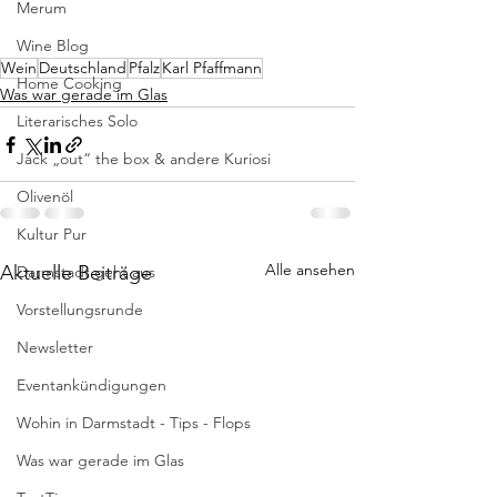
Merum
Wine Blog
Wein
Deutschland
Pfalz
Karl Pfaffmann
Home Cooking
Was war gerade im Glas
Literarisches Solo
Jack „out“ the box & andere Kuriosi
Olivenöl
Kultur Pur
Alle ansehen
Aktuelle Beiträge
Darmstadt geht aus
Vorstellungsrunde
Newsletter
Eventankündigungen
Wohin in Darmstadt - Tips - Flops
Was war gerade im Glas