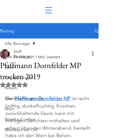
Beitrag
Alle Beiträge
Stolli
Alle Beiträge
13. Okt. 2021
1 Min. Lesezeit
Pfaffmann Dornfelder MP
Essen
trocken 2019
Empfehlungen
Mit NaN von 5 Sternen bewertet.
Reisen
Was lese ich gerade
Der 
Pfaffmann Dornfelder MP
 ist recht 
kräftig, dunkelfruchtig, Kirschen, 
Wein
zurückhaltende Säure, kann mit 
Weinkauf online
kräftigen Gerichten mithalten und 
erfreut über den Winterabend, bestellt 
Weinkauf vor Ort
habe ich den Wein bei Belvini.