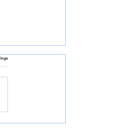
rtet.
ings
nnon
rztraminer 2024