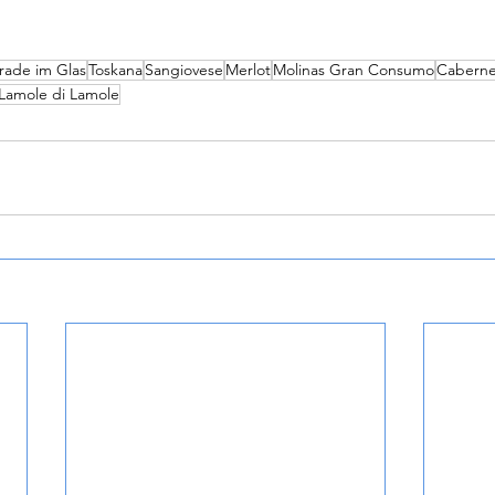
rade im Glas
Toskana
Sangiovese
Merlot
Molinas Gran Consumo
Caberne
 Lamole di Lamole