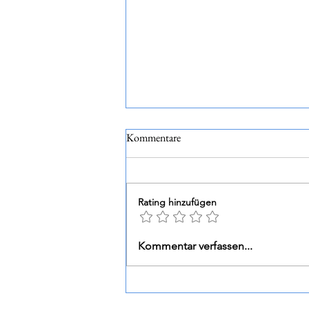
Kommentare
Rating hinzufügen
La Guardiense Janare - Senete
Kommentar verfassen...
Falanghina del Sannio DOP 2023