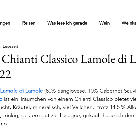
ungen
Reisen
Was lese ich gerade
Wein
Weinka
. Lesezeit
Wine Blog
Home Cooking
Literarisches Solo
 Chianti Classico Lamole di 
22
si
Olivenöl
Kultur Pur
Darmstadt geht aus
Vor
nen bewertet.
o Lamole di Lamole
 (80% Sangiovese, 10% Cabernet Sauvig
ngen
Wohin in Darmstadt - Tips - Flops
Was war gerade i
o
 ist ein Träumchen von einem Chianti Classico bietet vi
cht, Kräuter, mineralisch, viel Veilchen,  trotz 14,5 % Alk
e, trinkig, gestern gut zur Lasagne, gekauft habe ich den
umo.