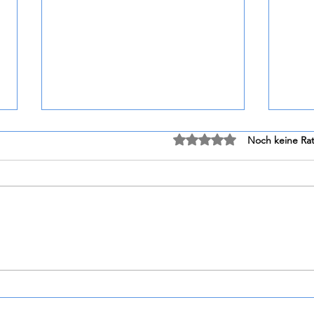
Mit 0 von 5 Sternen bewe
Noch keine Rat
Dirupi - Olé Rosso di Valtellina
Tűzkő Birtok - Pa
DOC 2024
Gewü