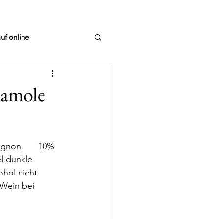
uf online
Lamole
stellungsrunde
non,      10% 
m Glas
TextTiger
el dunkle 
ohol nicht 
 Wein bei 