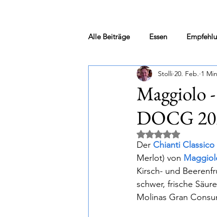
Alle Beiträge
Essen
Empfehl
Stolli
20. Feb.
1 Min
Weinkauf vor Ort
Merum
Maggiolo -
DOCG 20
Jack „out“ the box & andere Kurio
Mit NaN von 5 Ster
Der 
Chianti Classic
Newsletter
Eventankündigu
Merlot) von 
Maggiol
Kirsch- und Beerenfru
schwer, frische Säur
Das "kleine" Wein ABC...
Molinas Gran Cons