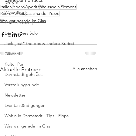
Winebar Ferrucci.
Merum
Italien
Apero
Aperitif
Weisswein
Piemont
Wine Blog
Roero Arneis
Cascina del Pozzo
Was war gerade im Glas
Home Cooking
Literarisches Solo
Jack „out“ the box & andere Kuriosi
Olivenöl
Kultur Pur
Alle ansehen
Aktuelle Beiträge
Darmstadt geht aus
Vorstellungsrunde
Newsletter
Eventankündigungen
Wohin in Darmstadt - Tips - Flops
Was war gerade im Glas