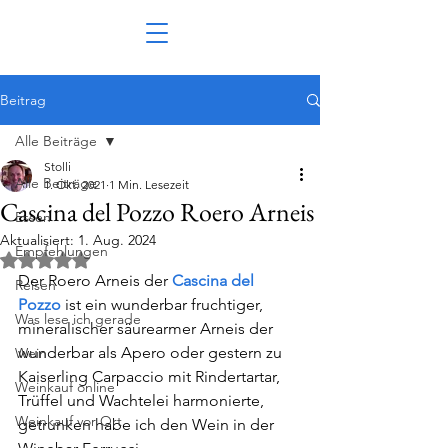
Beitrag
Alle Beiträge
Stolli
Alle Beiträge
1. Okt. 2021
1 Min. Lesezeit
Cascina del Pozzo Roero Arneis
Essen
Aktualisiert:
1. Aug. 2024
Empfehlungen
Mit NaN von 5 Sternen bewertet.
Der Roero Arneis der 
Cascina del 
Reisen
Pozzo
 ist ein wunderbar fruchtiger, 
Was lese ich gerade
mineralischer säurearmer Arneis der 
wunderbar als Apero oder gestern zu 
Wein
Kaiserling Carpaccio mit Rindertartar, 
Weinkauf online
Trüffel und Wachtelei harmonierte, 
Weinkauf vor Ort
getrunken habe ich den Wein in der 