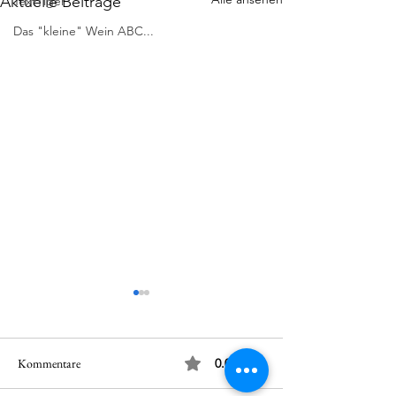
Aktuelle Beiträge
TextTiger
Das "kleine" Wein ABC...
Kommentare
0.0 / 5 (0)