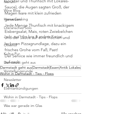
Cocktail und Thunfisch mit Lokales-
Merum
Sauce), die Augen sagten Groß, der 
Wine Blog
Magen ware mit klein zufrieden 
Home Cooking
gewesen. 
Jede Menge Thunfisch mit knackigem 
Literarisches Solo
Eisbergsalat, Mais, roten Zwiebelchen 
Jack „out“ the box & andere Kuriosi
und der Sauce auf eine frischen und 
leckeren Pizzagrundlage, dazu ein 
Olivenöl
frisches Grohe vom Faß, Past! 
Kultur Pur
Der Service wie immer freundlich und 
auf zack.
Darmstadt geht aus
Darmstadt geht aus
Darmstadt
Essen
Antik Lokales
Vorstellungsrunde
Wohin in Darmstadt - Tips - Flops
Newsletter
Eventankündigungen
Wohin in Darmstadt - Tips - Flops
Was war gerade im Glas
Alle ansehen