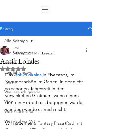
Beitrag
Alle Beiträge
Stolli
Alle Beiträge
5. Dez. 2022
1 Min. Lesezeit
Antik Lokales
Essen
Mit NaN von 5 Sternen bewertet.
Empfehlungen
Das 
Antik Lokales
 in Eberstadt, im 
Sommer schön im Garten, in der nicht 
Reisen
so schönen Jahreszeit in den 
Was lese ich gerade
verwinkelten Gastraum, wenn einem 
Wein
dort ein Hobbit o.ä. begegnen würde, 
wundern würde es mich nicht.
Weinkauf online
Weinkauf vor Ort
Wir hatten ei
ne Fantasy Pizza (Red mit 