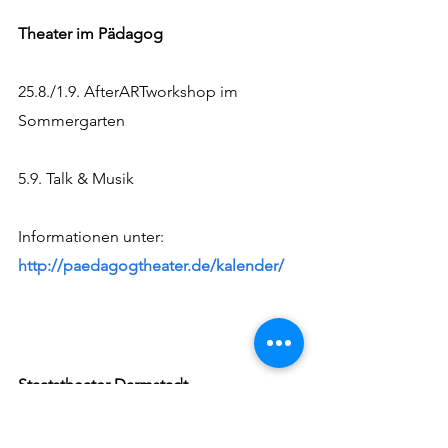
Theater im Pädagog
25.8./1.9. AfterARTworkshop im 
Sommergarten
5.9. Talk & Musik
Informationen unter: 
http://paedagogtheater.de/kalender/
Staatstheater Darmstadt
30.8./5/7/13/27.9./9/10/26.10. Datterich