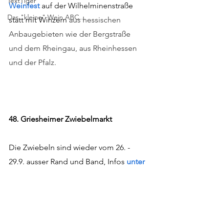
TextTiger
Weinfest
 auf der Wilhelminenstraße 
Das "kleine" Wein ABC...
statt mit Winzern 
aus hessischen 
Anbaugebieten wie der Bergstraße 
und dem Rheingau, aus Rheinhessen 
und der Pfalz.
48. Griesheimer Zwiebelmarkt
Die Zwiebeln sind wieder vom 26. - 
29.9. ausser Rand und Band, Infos 
unter