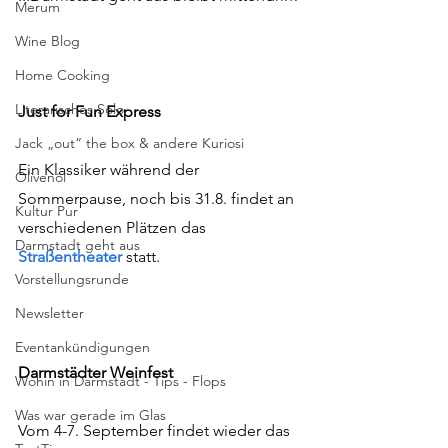
Merum
Wine Blog
Home Cooking
Literarisches Solo
Just for Fun Express
Jack „out“ the box & andere Kuriosi
Ein Klassiker während der 
Olivenöl
Sommerpause, noch bis 31.8. findet an 
Kultur Pur
verschiedenen Plätzen das 
Darmstadt geht aus
Straßentheater
 statt.
Vorstellungsrunde
Newsletter
Eventankündigungen
Darmstädter Weinfest
Wohin in Darmstadt - Tips - Flops
Was war gerade im Glas
Vom 4-7. September findet wieder das 