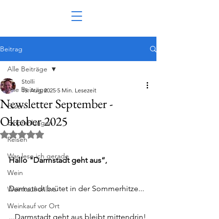
Beitrag
Alle Beiträge
Stolli
Alle Beiträge
15. Aug. 2025
5 Min. Lesezeit
Newsletter September -
Essen
Oktober 2025
Empfehlungen
Mit NaN von 5 Sternen bewertet.
Reisen
Was lese ich gerade
Hallo "Darmstadt geht aus“, 
Wein
Darmstadt brütet in der Sommerhitze...
Weinkauf online
Weinkauf vor Ort
...Darmstadt geht aus bleibt mittendrin!