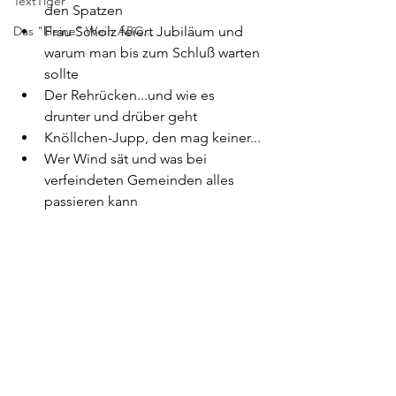
TextTiger
den Spatzen 
Das "kleine" Wein ABC...
Frau Scholz feiert Jubiläum und 
warum man bis zum Schluß warten 
sollte
Der Rehrücken...und wie es 
drunter und drüber geht
Knöllchen-Jupp, den mag keiner...
Wer Wind sät und was bei 
verfeindeten Gemeinden alles 
passieren kann