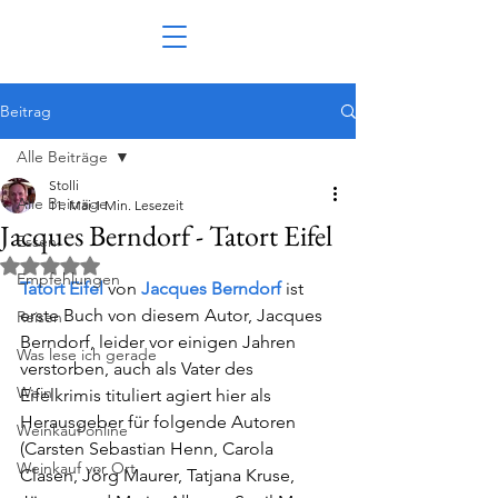
Beitrag
Alle Beiträge
Stolli
Alle Beiträge
11. Mai
1 Min. Lesezeit
Jacques Berndorf - Tatort Eifel
Essen
Mit NaN von 5 Sternen bewertet.
Empfehlungen
Tatort Eifel
 von 
Jacques Berndorf
ist 
erste Buch von diesem Autor, Jacques 
Reisen
Berndorf, leider vor einigen Jahren 
Was lese ich gerade
verstorben, auch als Vater des 
Wein
Eifelkrimis tituliert agiert hier als 
Herausgeber für folgende Autoren 
Weinkauf online
(Carsten Sebastian Henn, Carola 
Weinkauf vor Ort
Clasen, Jörg Maurer, Tatjana Kruse, 