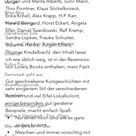
Jürgen und Marita Alberts, Sunil Mann, 
Merum
Thio Pointner, Klaus Stickelbroeck, 
Wine Blog
Erika Kroell, Alex Krapp, H.P. Karr, 
Home Cooking
Harald Bongard, Horst Eckert, Angela 
Eßer, Daniel Twardowski, Ralf Kramp, 
Literarisches Solo
Sandra Lüpkes, Frauke Schuster, 
Jack „out“ the box & andere Kuriosi
Susanne Henke, Jürgen Ehlers, 
Thomas Kredelbach)  den Inhalt lasse 
Olivenöl
ich wie üblich weg, ist in der Rezension 
Kultur Pur
von Lovely Books enthalten, mein Fazit:
Darmstadt geht aus
Gut geschriebene Kurzgeschichten mit 
Vorstellungsrunde
sehr eingenem Stil der verschiedenen 
Newsletter
Autoren und viel Eifel-Lokalkolorit, 
einige besonders gut geratene 
Eventankündigungen
Beispiele, macht einfach Spaß:
Wohin in Darmstadt - Tips - Flops
Nur einen noch und wie es ganz 
anders kommt 
Was war gerade im Glas
Meschen und immer vorsichtig mit 