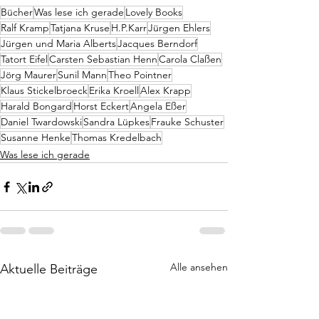
Bücher
Was lese ich gerade
Lovely Books
Ralf Kramp
Tatjana Kruse
H.P.Karr
Jürgen Ehlers
Jürgen und Maria Alberts
Jacques Berndorf
Tatort Eifel
Carsten Sebastian Henn
Carola Claßen
Jörg Maurer
Sunil Mann
Theo Pointner
Klaus Stickelbroeck
Erika Kroell
Alex Krapp
Harald Bongard
Horst Eckert
Angela Eßer
Daniel Twardowski
Sandra Lüpkes
Frauke Schuster
Susanne Henke
Thomas Kredelbach
Was lese ich gerade
Alle ansehen
Aktuelle Beiträge