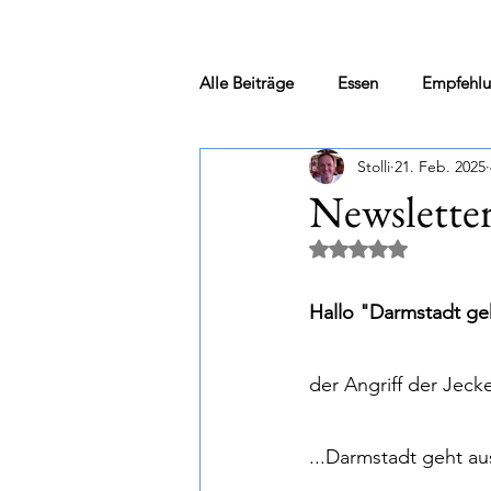
Alle Beiträge
Essen
Empfehl
Stolli
21. Feb. 2025
Weinkauf vor Ort
Merum
Newsletter
Mit NaN von 5 Ster
Jack „out“ the box & andere Kurio
Hallo "Darmstadt geh
Newsletter
Eventankündigu
der Angriff der Jecke
Das "kleine" Wein ABC...
...Darmstadt geht au