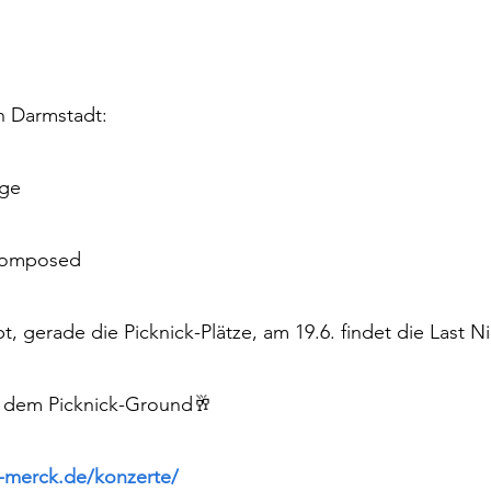
in Darmstadt: 
nge
ecomposed
t, gerade die Picknick-Plätze, am 19.6. findet die Last N
uf dem Picknick-Ground🥂
e-merck.de/konzerte/