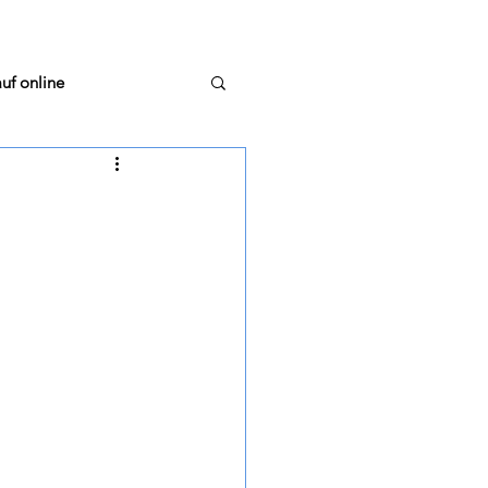
uf online
stellungsrunde
m Glas
TextTiger