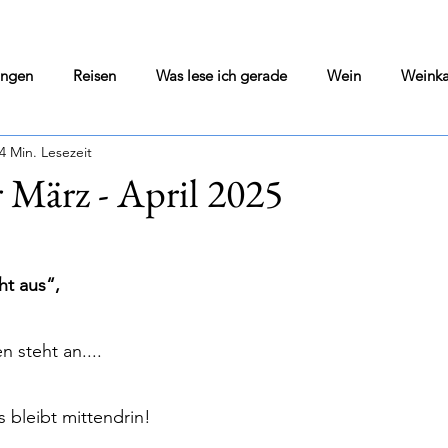
ungen
Reisen
Was lese ich gerade
Wein
Weinka
4 Min. Lesezeit
Wine Blog
Home Cooking
Literarisches Solo
 März - April 2025
nen bewertet.
si
Olivenöl
Kultur Pur
Darmstadt geht aus
Vor
t aus“, 
ngen
Wohin in Darmstadt - Tips - Flops
Was war gerade i
n steht an....
s bleibt mittendrin!