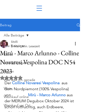
Beitrag
Alle Beiträge
Stolli
Alle Beiträge
5. Mai
1 Min. Lesezeit
Mirú - Marco Arlunno - Colline
Essen
Novaresi Vespolina DOC N54
Empfehlungen
2023
Reisen
Mit NaN von 5 Sternen bewertet.
Was lese ich gerade
Der 
Colline Novaresi Vespolina
aus 
Wein
dem Nordpiemont (100% Vespolina)
von                 
Mirù - Marco Arlunno
aus 
Weinkauf online
der MERUM 
Degubox Oktober 2024
 ist 
Weinkauf vor Ort
schön rotfruchtig, auch Erdbeere, 