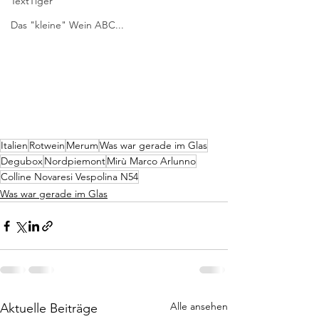
TextTiger
Das "kleine" Wein ABC...
Italien
Rotwein
Merum
Was war gerade im Glas
Degubox
Nordpiemont
Mirù Marco Arlunno
Colline Novaresi Vespolina N54
Was war gerade im Glas
Alle ansehen
Aktuelle Beiträge