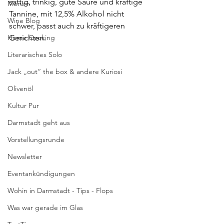
saftig, trinkig, gute Säure und kräftige 
Merum
Tannine, mit 12,5% Alkohol nicht 
Wine Blog
schwer, passt auch zu kräftigeren 
Home Cooking
Gerichten.
Literarisches Solo
Jack „out“ the box & andere Kuriosi
Olivenöl
Kultur Pur
Darmstadt geht aus
Vorstellungsrunde
Newsletter
Eventankündigungen
Wohin in Darmstadt - Tips - Flops
Was war gerade im Glas