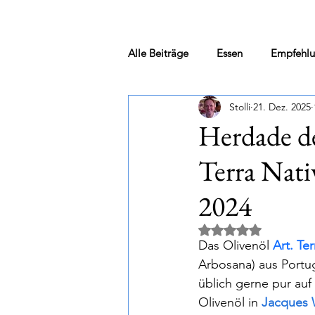
Alle Beiträge
Essen
Empfehl
Stolli
21. Dez. 2025
Weinkauf vor Ort
Merum
Herdade de
Terra Nati
Jack „out“ the box & andere Kurio
2024
Newsletter
Eventankündigu
Mit NaN von 5 Ster
Das 
Olivenöl 
Art. Ter
Arbosana)
 aus Portug
Das "kleine" Wein ABC...
üblich gerne pur auf 
Olivenöl in 
Jacques 