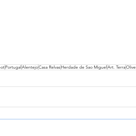
pot
Portugal
Alentejo
Casa Relvas
Herdade de Sao Miguel
Art. Terra
Olive