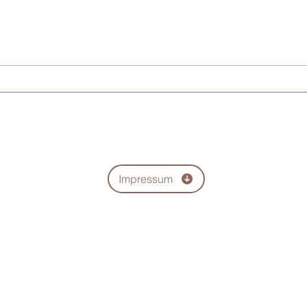
Italico - Olivenöl Extra Vergine
Trapp
Bio 2025/2026
Extra
Impressum
tenschutz-Informat