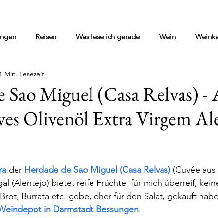
ungen
Reisen
Was lese ich gerade
Wein
Weinka
1 Min. Lesezeit
Wine Blog
Home Cooking
Literarisches Solo
 Sao Miguel (Casa Relvas) - 
ves Olivenöl Extra Virgem Al
si
Olivenöl
Kultur Pur
Darmstadt geht aus
Vor
ngen
Wohin in Darmstadt - Tips - Flops
Was war gerade i
nen bewertet.
ra
der
Herdade de Sao Miguel (Casa Relvas)
(Cuvée aus 
al (Alentejo) bietet reife Früchte, für mich überreif, kein
Brot, Burrata etc. gebe, eher für den Salat, gekauft habe
Weindepot in Darmstadt Bessungen
.