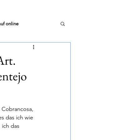
uf online
Art.
entejo
stellungsrunde
m Glas
TextTiger
 
Cobrancosa, 
es das ich wie 
 ich das 