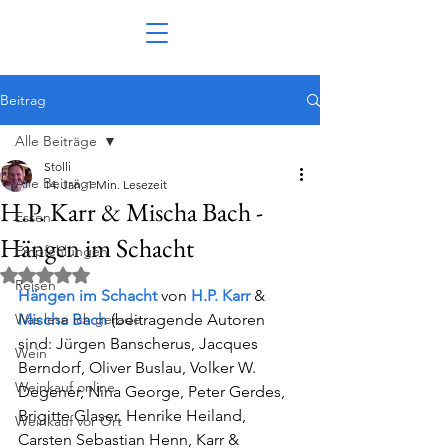
Beitrag
Alle Beiträge
Stolli
Alle Beiträge
14. Jan.
1 Min. Lesezeit
H.P. Karr & Mischa Bach -
Essen
Hängen im Schacht
Empfehlungen
Mit NaN von 5 Sternen bewertet.
Reisen
Hängen im Schacht
von 
H.P. Karr 
&
Was lese ich gerade
Mischa Bach
 (beitragende Autoren 
sind: Jürgen Banscherus, Jacques 
Wein
Berndorf, Oliver Buslau, Volker W. 
Weinkauf online
Degener, Nina George, Peter Gerdes, 
Brigitte Glaser, Henrike Heiland, 
Weinkauf vor Ort
Carsten Sebastian Henn, Karr & 