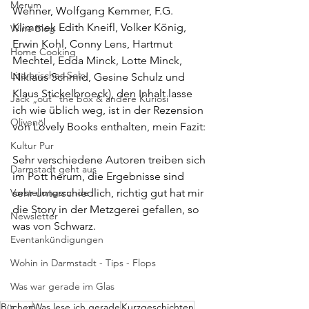
Merum
Wehner, Wolfgang Kemmer, F.G. 
Klimmek Edith Kneifl, Volker König, 
Wine Blog
Erwin Kohl, Conny Lens, Hartmut 
Home Cooking
Mechtel, Edda Minck, Lotte Minck, 
Literarisches Solo
Niklaus Schmid, Gesine Schulz und 
Klaus Stickelbroeck), den Inhalt lasse 
Jack „out“ the box & andere Kuriosi
ich wie üblich weg, ist in der Rezension 
Olivenöl
von Lovely Books enthalten, mein Fazit:
Kultur Pur
Sehr verschiedene Autoren treiben sich 
Darmstadt geht aus
im Pott herum, die Ergebnisse sind 
Vorstellungsrunde
sehr unterschiedlich, richtig gut hat mir 
die Story in der Metzgerei gefallen, so 
Newsletter
was von Schwarz.
Eventankündigungen
Wohin in Darmstadt - Tips - Flops
Was war gerade im Glas
Bücher
Was lese ich gerade
Kurzgeschichten